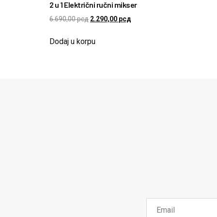
2 u 1 Električni ručni mikser
6.690,00
рсд
2.290,00
рсд
Dodaj u korpu