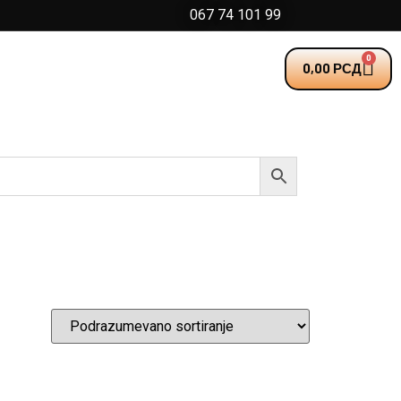
067 74 101 99
0
0,00
РСД