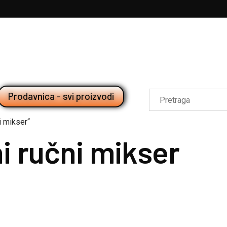
Prodavnica - svi proizvodi
i mikser“
ni ručni mikser