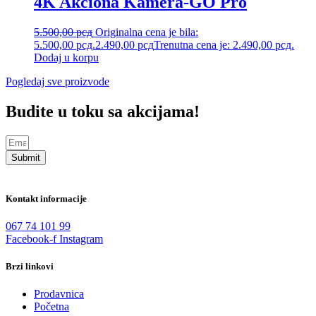
4K Akciona Kamera-GO Pro
5.500,00
рсд
Originalna cena je bila:
5.500,00 рсд.
2.490,00
рсд
Trenutna cena je: 2.490,00 рсд.
Dodaj u korpu
Pogledaj sve proizvode
Budite u toku sa akcijama!
Submit
Kontakt informacije
067 74 101 99
Facebook-f
Instagram
Brzi linkovi
Prodavnica
Početna