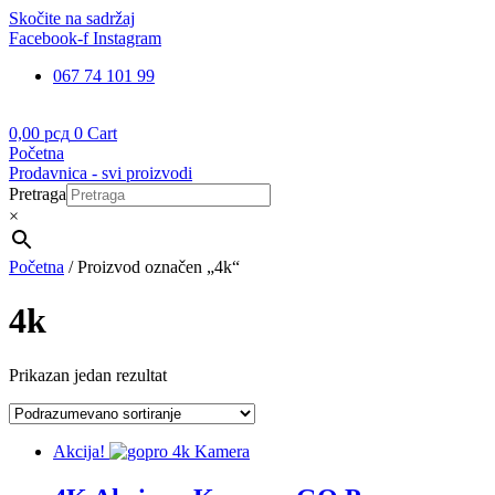
Skočite na sadržaj
Facebook-f
Instagram
067 74 101 99
0,00
рсд
0
Cart
Početna
Prodavnica - svi proizvodi
Pretraga
×
Početna
/ Proizvod označen „4k“
4k
Prikazan jedan rezultat
Akcija!