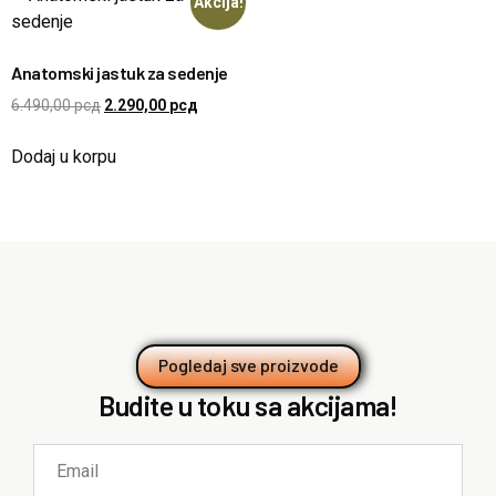
Akcija!
Anatomski jastuk za sedenje
6.490,00
рсд
2.290,00
рсд
Dodaj u korpu
Pogledaj sve proizvode
Budite u toku sa akcijama!