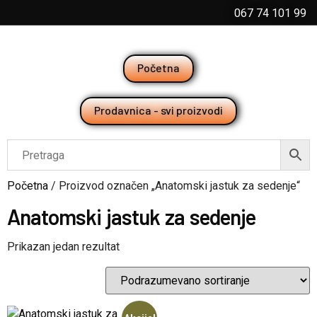
067 74 101 99
Početna
Prodavnica - svi proizvodi
Početna
/ Proizvod označen „Anatomski jastuk za sedenje“
Anatomski jastuk za sedenje
Prikazan jedan rezultat