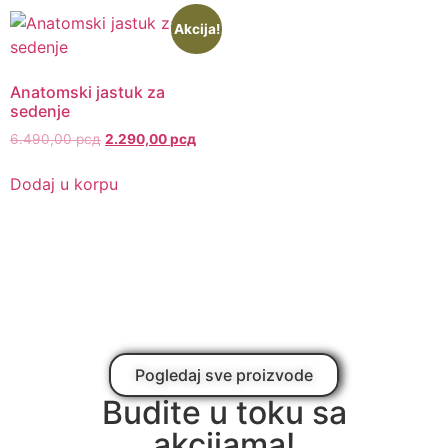
Akcija!
Anatomski jastuk za
sedenje
6.490,00
рсд
2.290,00
рсд
Dodaj u korpu
Pogledaj sve proizvode
Budite u toku sa
akcijama!