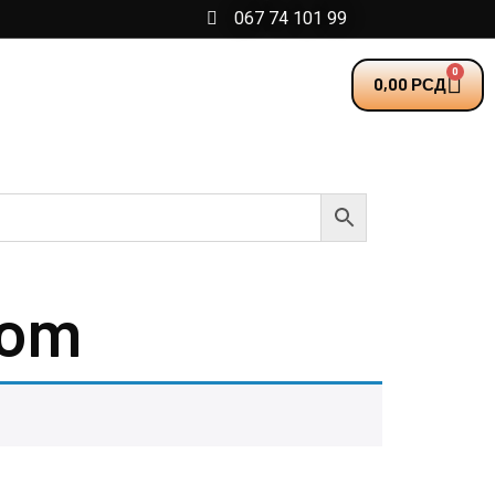
067 74 101 99
0
0,00
РСД
jom