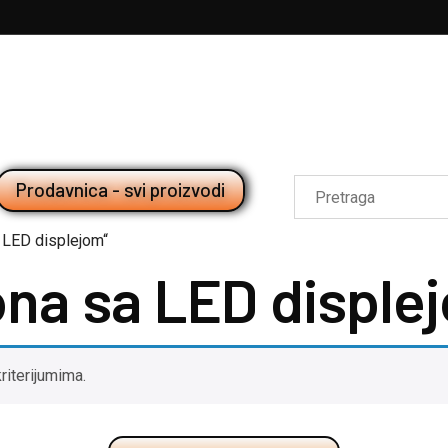
Prodavnica - svi proizvodi
 LED displejom“
na sa LED disple
riterijumima.