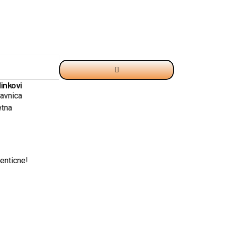
linkovi
avnica
tna
enticne!