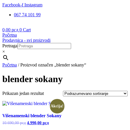
Skočite
Facebook-f
Instagram
na
067 74 101 99
sadržaj
0,00
рсд
0
Cart
Početna
Prodavnica - svi proizvodi
Pretraga
×
Početna
/ Proizvod označen „blender sokany“
blender sokany
Prikazan jedan rezultat
Akcija!
Višenamenski blender Sokany
Originalna
Trenutna
10.690,00
рсд
4.990,00
рсд
cena
cena