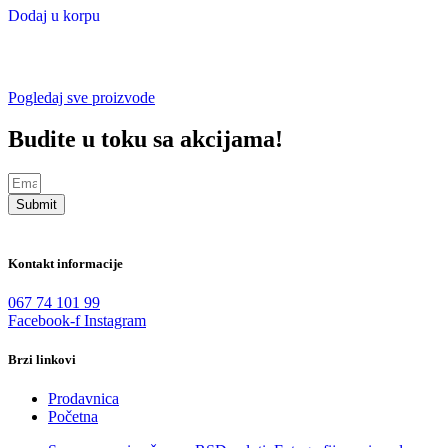
je
je:
Dodaj u korpu
bila:
4.990,00 рсд.
10.690,00 рсд.
Pogledaj sve proizvode
Budite u toku sa akcijama!
Submit
Kontakt informacije
067 74 101 99
Facebook-f
Instagram
Brzi linkovi
Prodavnica
Početna