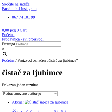
Skočite na sadržaj
Facebook-f
Instagram
067 74 101 99
0,00
рсд
0
Cart
Početna
Prodavnica - svi proizvodi
Pretraga
×
Početna
/ Proizvod označen „čistač za ljubimce“
čistač za ljubimce
Prikazan jedan rezultat
Akcija!