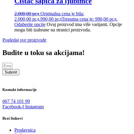
Čistač šapica za ljubimce
2.000,00
рсд
Originalna cena je bila:
2.000,00 рсд.
990,00
рсд
Trenutna cena je: 990,00 рсд.
Odaberite opcije
Ovaj proizvod ima više varijanti. Opcije
mogu biti izabrane na stranici proizvoda.
Pogledaj sve proizvode
Budite u toku sa akcijama!
Submit
Kontakt informacije
067 74 101 99
Facebook-f
Instagram
Brzi linkovi
Prodavnica