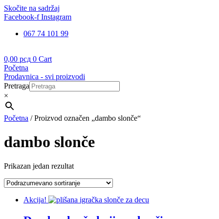
Skočite na sadržaj
Facebook-f
Instagram
067 74 101 99
0,00
рсд
0
Cart
Početna
Prodavnica - svi proizvodi
Pretraga
×
Početna
/ Proizvod označen „dambo slonče“
dambo slonče
Prikazan jedan rezultat
Akcija!