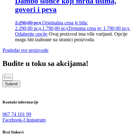
Dambo slonče koji mrda ušima,
govori i peva
2.290,00
рсд
Originalna cena je bila:
2.290,00 рсд.
1.790,00
рсд
Trenutna cena je: 1.790,00 рсд.
Odaberite opcije
Ovaj proizvod ima više varijanti. Opcije
mogu biti izabrane na stranici proizvoda.
Pogledaj sve proizvode
Budite u toku sa akcijama!
Submit
Kontakt informacije
067 74 101 99
Facebook-f
Instagram
Brzi linkovi