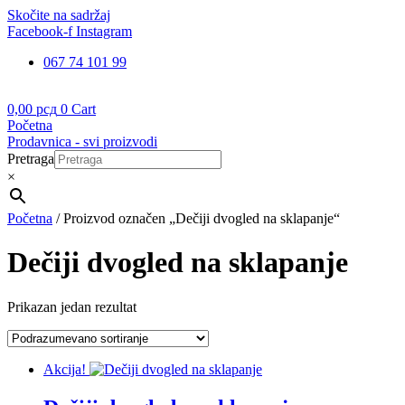
Skočite na sadržaj
Facebook-f
Instagram
067 74 101 99
0,00
рсд
0
Cart
Početna
Prodavnica - svi proizvodi
Pretraga
×
Početna
/ Proizvod označen „Dečiji dvogled na sklapanje“
Dečiji dvogled na sklapanje
Prikazan jedan rezultat
Akcija!