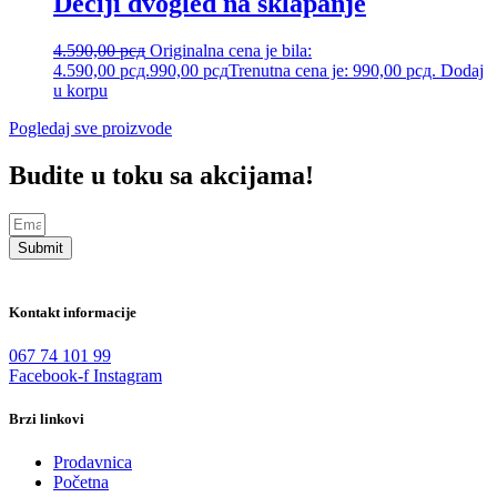
Dečiji dvogled na sklapanje
4.590,00
рсд
Originalna cena je bila:
4.590,00 рсд.
990,00
рсд
Trenutna cena je: 990,00 рсд.
Dodaj
u korpu
Pogledaj sve proizvode
Budite u toku sa akcijama!
Submit
Kontakt informacije
067 74 101 99
Facebook-f
Instagram
Brzi linkovi
Prodavnica
Početna