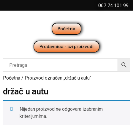
067 74 101 99
Početna
Prodavnica - svi proizvodi
Početna
/ Proizvod označen „držač u autu“
držač u autu
Nijedan proizvod ne odgovara izabranim
kriterijumima.