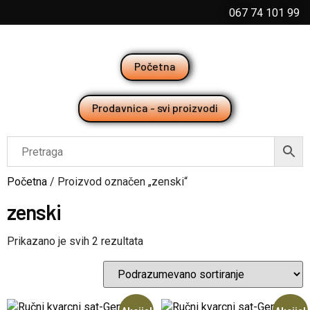
067 74 101 99
Početna
Prodavnica - svi proizvodi
Početna
/ Proizvod označen „zenski“
zenski
Prikazano je svih 2 rezultata