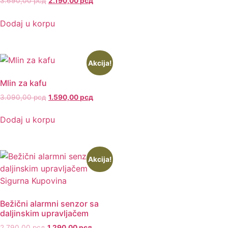
3.690,00
рсд
2.190,00
рсд
Dodaj u korpu
Akcija!
Mlin za kafu
3.090,00
рсд
1.590,00
рсд
Dodaj u korpu
Akcija!
Bežični alarmni senzor sa
daljinskim upravljačem
2.790,00
рсд
1.290,00
рсд