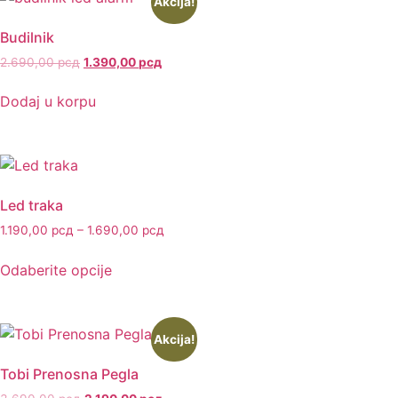
Akcija!
Budilnik
2.690,00
рсд
1.390,00
рсд
Dodaj u korpu
Led traka
1.190,00
рсд
–
1.690,00
рсд
Odaberite opcije
Akcija!
Tobi Prenosna Pegla