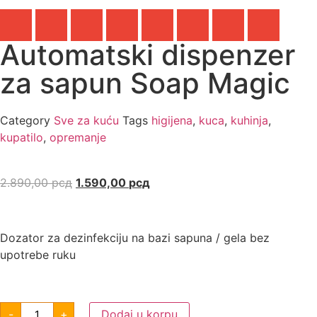
Automatski dispenzer
za sapun Soap Magic
Category
Sve za kuću
Tags
higijena
,
kuca
,
kuhinja
,
kupatilo
,
opremanje
2.890,00
рсд
1.590,00
рсд
Dozator za dezinfekciju na bazi sapuna / gela bez
upotrebe ruku
-
+
Dodaj u korpu