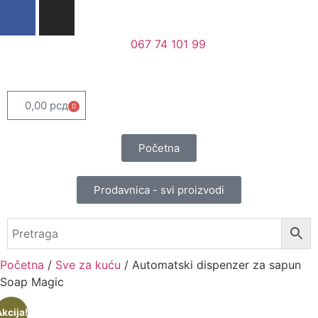
067 74 101 99
0,00
рсд
0
Početna
Prodavnica - svi proizvodi
Početna
/
Sve za kuću
/ Automatski dispenzer za sapun
Soap Magic
kcija!