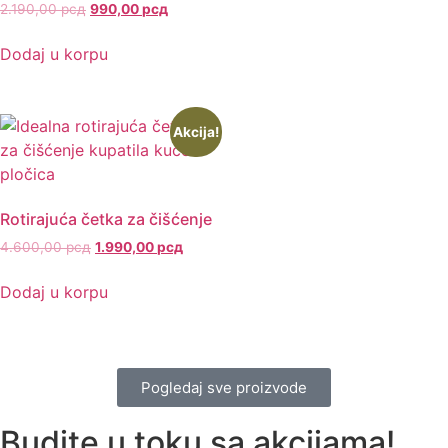
2.190,00
рсд
990,00
рсд
Dodaj u korpu
Akcija!
Rotirajuća četka za čišćenje
4.600,00
рсд
1.990,00
рсд
Dodaj u korpu
Pogledaj sve proizvode
Budite u toku sa akcijama!