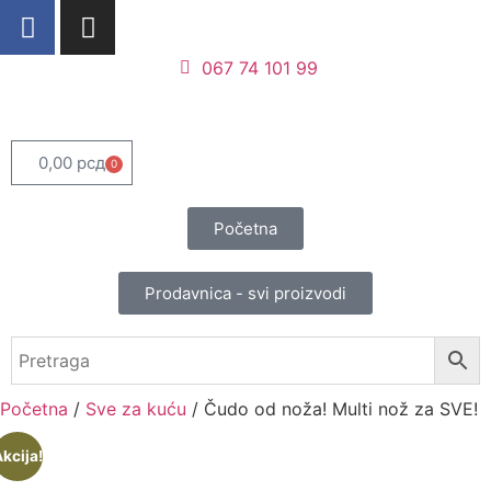
067 74 101 99
0,00
рсд
0
Početna
Prodavnica - svi proizvodi
Početna
/
Sve za kuću
/ Čudo od noža! Multi nož za SVE!
kcija!