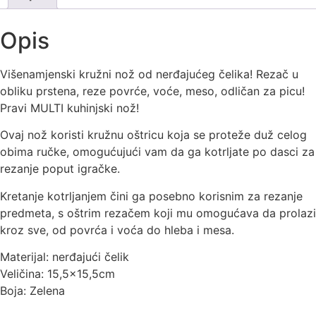
Opis
Višenamjenski kružni nož od nerđajućeg čelika! Rezač u
obliku prstena, reze povrće, voće, meso, odličan za picu!
Pravi MULTI kuhinjski nož!
Ovaj nož koristi kružnu oštricu koja se proteže duž celog
obima ručke, omogućujući vam da ga kotrljate po dasci za
rezanje poput igračke.
Kretanje kotrljanjem čini ga posebno korisnim za rezanje
predmeta, s oštrim rezačem koji mu omogućava da prolazi
kroz sve, od povrća i voća do hleba i mesa.
Materijal: nerđajući čelik
Veličina: 15,5×15,5cm
Boja: Zelena