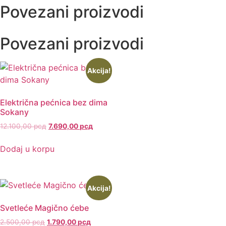
Povezani proizvodi
Povezani proizvodi
Akcija!
Električna pećnica bez dima
Sokany
12.100,00
рсд
7.690,00
рсд
Dodaj u korpu
Akcija!
Svetleće Magično ćebe
2.500,00
рсд
1.790,00
рсд