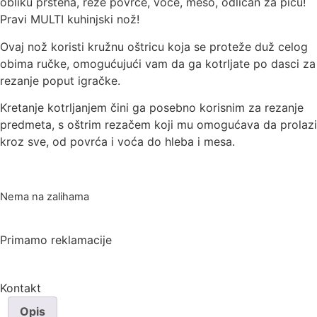
obliku prstena, reze povrće, voće, meso, odličan za picu!
Pravi MULTI kuhinjski nož!
Ovaj nož koristi kružnu oštricu koja se proteže duž celog
obima ručke, omogućujući vam da ga kotrljate po dasci za
rezanje poput igračke.
Kretanje kotrljanjem čini ga posebno korisnim za rezanje
predmeta, s oštrim rezačem koji mu omogućava da prolazi
kroz sve, od povrća i voća do hleba i mesa.
Nema na zalihama
Primamo reklamacije
Kontakt
Opis