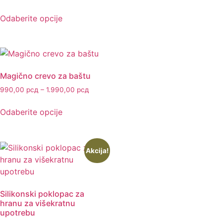
Odaberite opcije
Magično crevo za baštu
990,00
рсд
–
1.990,00
рсд
Odaberite opcije
Akcija!
Silikonski poklopac za
hranu za višekratnu
upotrebu