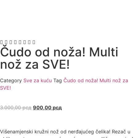
Čudo od noža! Multi
nož za SVE!
Category
Sve za kuću
Tag
Čudo od noža! Multi nož za
SVE!
3.000,00
рсд
900,00
рсд
Višenamjenski kružni nož od nerđajućeg čelika! Rezač u