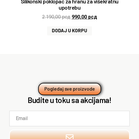
Silikonski poklopac za hranu za višekratnu
upotrebu
2.190,00
рсд
990,00
рсд
DODAJ U KORPU
Pogledaj sve proizvode
Budite u toku sa akcijama!