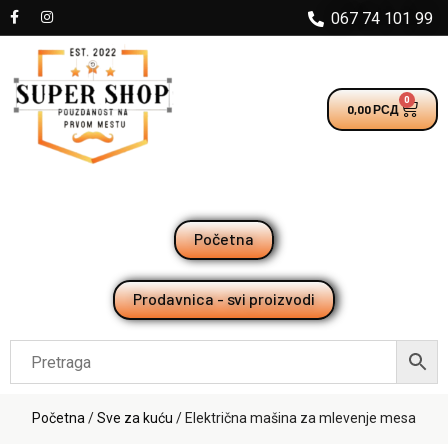
067 74 101 99
0
0,00
РСД
Početna
Prodavnica - svi proizvodi
Početna
/
Sve za kuću
/ Električna mašina za mlevenje mesa