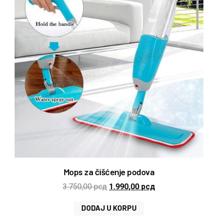
Mops za čišćenje podova
3.750,00
рсд
1.990,00
рсд
DODAJ U KORPU