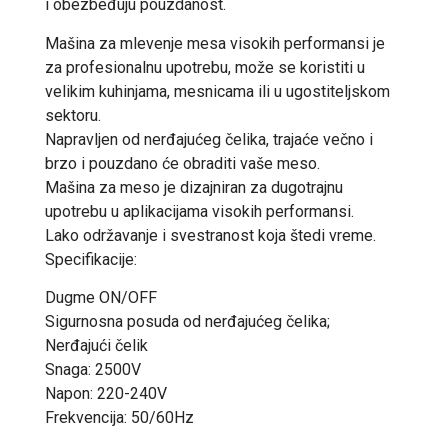
i obezbeđuju pouzdanost.
Mašina za mlevenje mesa visokih performansi je
za profesionalnu upotrebu, može se koristiti u
velikim kuhinjama, mesnicama ili u ugostiteljskom
sektoru.
Napravljen od nerđajućeg čelika, trajaće večno i
brzo i pouzdano će obraditi vaše meso.
Mašina za meso je dizajniran za dugotrajnu
upotrebu u aplikacijama visokih performansi.
Lako održavanje i svestranost koja štedi vreme.
Specifikacije:
Dugme ON/OFF
Sigurnosna posuda od nerđajućeg čelika;
Nerđajući čelik
Snaga: 2500V
Napon: 220-240V
Frekvencija: 50/60Hz