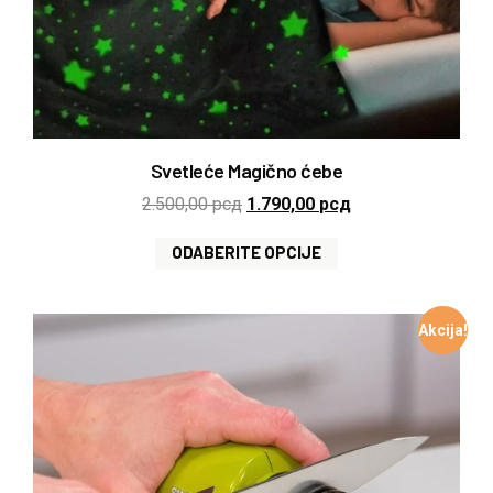
Svetleće Magično ćebe
2.500,00
рсд
1.790,00
рсд
ODABERITE OPCIJE
Akcija!