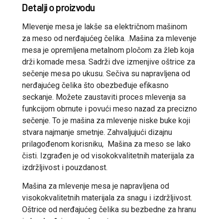
Detalji o proizvodu
Mlevenje mesa je lakše sa električnom mašinom
za meso od nerđajućeg čelika. .Mašina za mlevenje
mesa je opremljena metalnom pločom za žleb koja
drži komade mesa. Sadrži dve izmenjive oštrice za
sečenje mesa po ukusu. Sečiva su napravljena od
nerđajućeg čelika što obezbeđuje efikasno
seckanje. Možete zaustaviti proces mlevenja sa
funkcijom obrnute i povući meso nazad za precizno
sečenje. To je mašina za mlevenje niske buke koji
stvara najmanje smetnje. Zahvaljujući dizajnu
prilagođenom korisniku, Mašina za meso se lako
čisti. Izgrađen je od visokokvalitetnih materijala za
izdržljivost i pouzdanost.
Mašina za mlevenje mesa je napravljena od
visokokvalitetnih materijala za snagu i izdržljivost.
Oštrice od nerđajućeg čelika su bezbedne za hranu