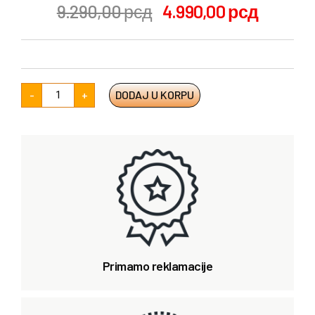
9.290,00
рсд
4.990,00
рсд
-
+
DODAJ U KORPU
Primamo reklamacije