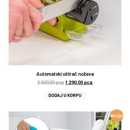
Automatski oštrač noževa
3.500,00
рсд
1.290,00
рсд
DODAJ U KORPU
Akcija!