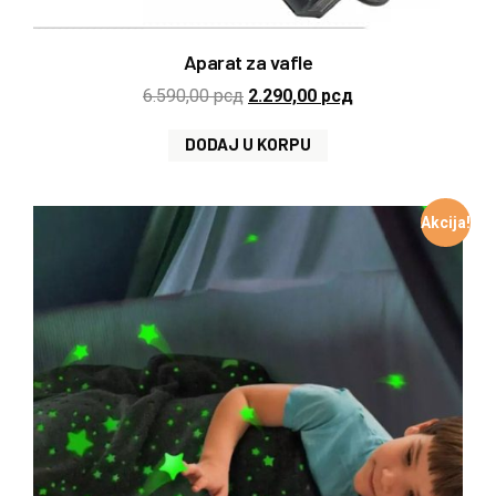
Aparat za vafle
6.590,00
рсд
2.290,00
рсд
DODAJ U KORPU
Akcija!