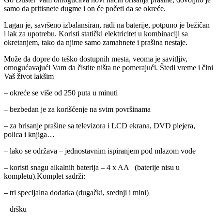
samo da pritisnete dugme i on će početi da se okreće.
Lagan je, savršeno izbalansiran, radi na baterije, potpuno je bežičan
i lak za upotrebu. Koristi statički elektricitet u kombinaciji sa
okretanjem, tako da njime samo zamahnete i prašina nestaje.
Može da dopre do teško dostupnih mesta, veoma je savitljiv,
omogućavajući Vam da čistite ništa ne pomerajući. Štedi vreme i čini
Vaš život lakšim
– okreće se više od 250 puta u minuti
– bezbedan je za korišćenje na svim površinama
– za brisanje prašine sa televizora i LCD ekrana, DVD plejera,
polica i knjiga…
– lako se održava – jednostavnim ispiranjem pod mlazom vode
– koristi snagu alkalnih baterija – 4 x AA (baterije nisu u
kompletu).Komplet sadrži:
– tri specijalna dodatka (dugački, srednji i mini)
– dršku