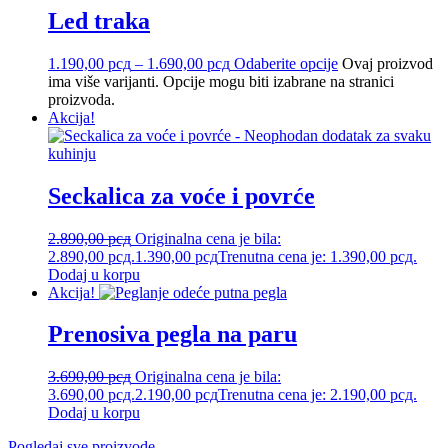
Led traka
1.190,00
рсд
–
1.690,00
рсд
Odaberite opcije
Ovaj proizvod
ima više varijanti. Opcije mogu biti izabrane na stranici
proizvoda.
Akcija!
Seckalica za voće i povrće
2.890,00
рсд
Originalna cena je bila:
2.890,00 рсд.
1.390,00
рсд
Trenutna cena je: 1.390,00 рсд.
Dodaj u korpu
Akcija!
Prenosiva pegla na paru
3.690,00
рсд
Originalna cena je bila:
3.690,00 рсд.
2.190,00
рсд
Trenutna cena je: 2.190,00 рсд.
Dodaj u korpu
Pogledaj sve proizvode