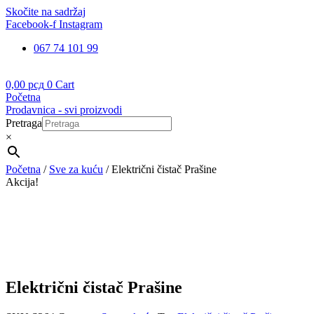
Skočite na sadržaj
Facebook-f
Instagram
067 74 101 99
0,00
рсд
0
Cart
Početna
Prodavnica - svi proizvodi
Pretraga
×
Početna
/
Sve za kuću
/ Električni čistač Prašine
Akcija!
Električni čistač Prašine