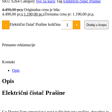
SKU
S264
Category
Sve za kuću
Tag
Električni čistač Prašine
4.490,00
рсд
Originalna cena je bila:
4.490,00 рсд.
1.190,00
рсд
Trenutna cena je: 1.190,00 рсд.
Električni čistač Prašine količina
-
+
Dodaj u korpu
Primamo reklamacije
Kontakt
Opis
Opis
Električni čistač Prašine
Go Duster Vam omogućava novi način brisanja prašine, dovoljno je