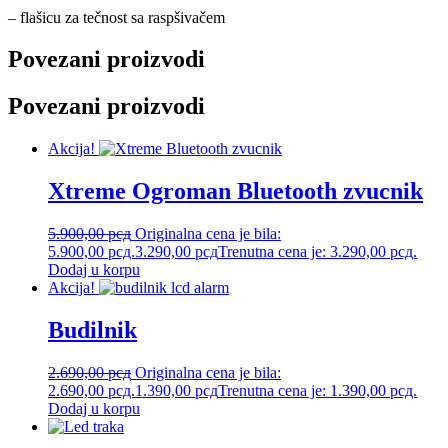
– flašicu za tečnost sa raspšivačem
Povezani proizvodi
Povezani proizvodi
Akcija!
Xtreme Ogroman Bluetooth zvucnik
5.900,00
рсд
Originalna cena je bila:
5.900,00 рсд.
3.290,00
рсд
Trenutna cena je: 3.290,00 рсд.
Dodaj u korpu
Akcija!
Budilnik
2.690,00
рсд
Originalna cena je bila:
2.690,00 рсд.
1.390,00
рсд
Trenutna cena je: 1.390,00 рсд.
Dodaj u korpu