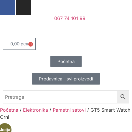
067 74 101 99
0,00
рсд
0
Početna
Prodavnica - svi proizvodi
Početna
/
Elektronika
/
Pametni satovi
/ GT5 Smart Watch
Crni
kcija!