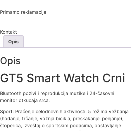
Primamo reklamacije
Kontakt
Opis
Opis
GT5 Smart Watch Crni
Bluetooth pozivi i reprodukcija muzike i 24-časovni
monitor otkucaja srca.
Sport: Praćenje celodnevnih aktivnosti, 5 režima vežbanja
(hodanje, trčanje, vožnja bicikla, preskakanje, penjanje),
štoperica, izveštaj o sportskim podacima, postavljanje