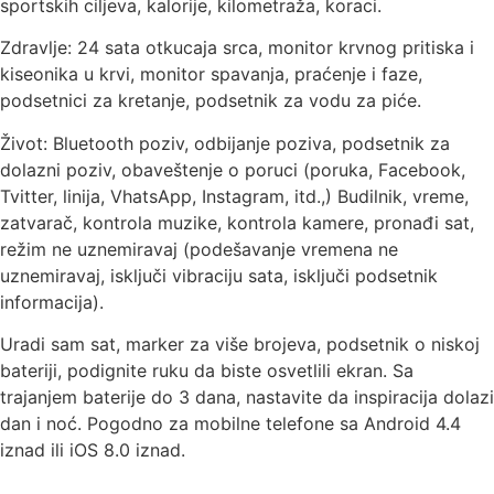
sportskih ciljeva, kalorije, kilometraža, koraci.
Zdravlje: 24 sata otkucaja srca, monitor krvnog pritiska i
kiseonika u krvi, monitor spavanja, praćenje i faze,
podsetnici za kretanje, podsetnik za vodu za piće.
Život: Bluetooth poziv, odbijanje poziva, podsetnik za
dolazni poziv, obaveštenje o poruci (poruka, Facebook,
Tvitter, linija, VhatsApp, Instagram, itd.,) Budilnik, vreme,
zatvarač, kontrola muzike, kontrola kamere, pronađi sat,
režim ne uznemiravaj (podešavanje vremena ne
uznemiravaj, isključi vibraciju sata, isključi podsetnik
informacija).
Uradi sam sat, marker za više brojeva, podsetnik o niskoj
bateriji, podignite ruku da biste osvetlili ekran. Sa
trajanjem baterije do 3 dana, nastavite da inspiracija dolazi
dan i noć. Pogodno za mobilne telefone sa Android 4.4
iznad ili iOS 8.0 iznad.