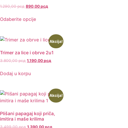
1.290,00
рсд
890,00
рсд
Odaberite opcije
Akcija!
Trimer za lice i obrve 2u1
3.800,00
рсд
1.190,00
рсд
Dodaj u korpu
Akcija!
Plišani papagaj koji priča,
imitira i maše krilima
3.499,00
рсд
1.390,00
рсд