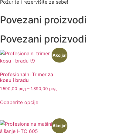
Požurite i rezervišite za sebe!
Povezani proizvodi
Povezani proizvodi
Akcija!
Profesionalni Trimer za
kosu i bradu
1.590,00
рсд
–
1.890,00
рсд
Odaberite opcije
Akcija!