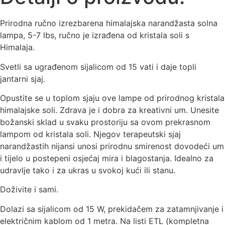
Prirodna ručno izrezbarena himalajska narandžasta solna
lampa, 5-7 lbs, ručno je izrađena od kristala soli s
Himalaja.
Svetli sa ugrađenom sijalicom od 15 vati i daje topli
jantarni sjaj.
Opustite se u toplom sjaju ove lampe od prirodnog kristala
himalajske soli. Zdrava je i dobra za kreativni um. Unesite
božanski sklad u svaku prostoriju sa ovom prekrasnom
lampom od kristala soli. Njegov terapeutski sjaj
narandžastih nijansi unosi prirodnu smirenost dovodeći um
i tijelo u postepeni osjećaj mira i blagostanja. Idealno za
udravlje tako i za ukras u svokoj kući ili stanu.
Doživite i sami.
Dolazi sa sijalicom od 15 W, prekidačem za zatamnjivanje i
električnim kablom od 1 metra. Na listi ETL (kompletna