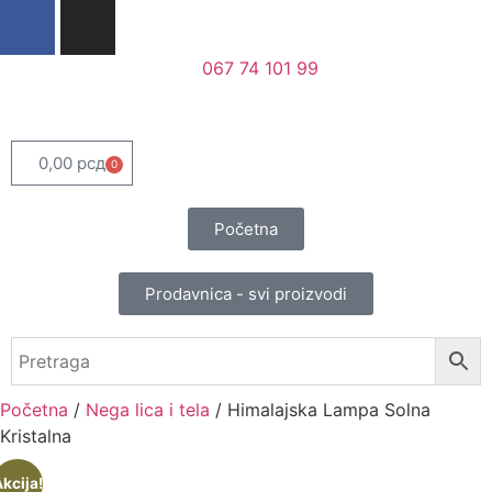
067 74 101 99
0,00
рсд
0
Početna
Prodavnica - svi proizvodi
Početna
/
Nega lica i tela
/ Himalajska Lampa Solna
Kristalna
kcija!