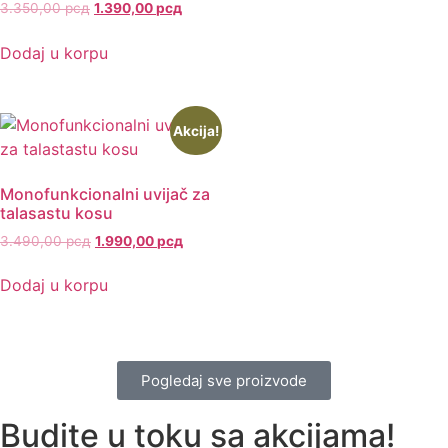
3.350,00
рсд
1.390,00
рсд
Dodaj u korpu
Akcija!
Monofunkcionalni uvijač za
talasastu kosu
3.490,00
рсд
1.990,00
рсд
Dodaj u korpu
Pogledaj sve proizvode
Budite u toku sa akcijama!