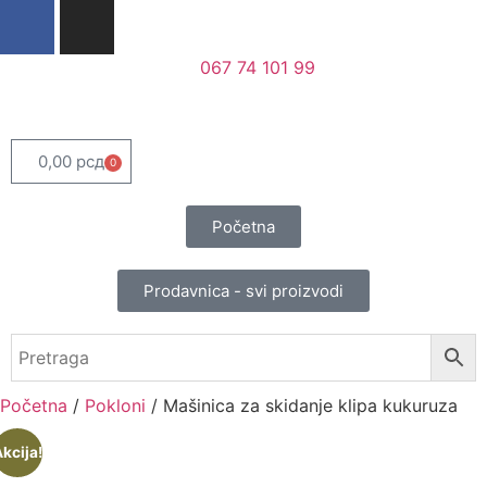
067 74 101 99
0,00
рсд
0
Početna
Prodavnica - svi proizvodi
Početna
/
Pokloni
/ Mašinica za skidanje klipa kukuruza
kcija!