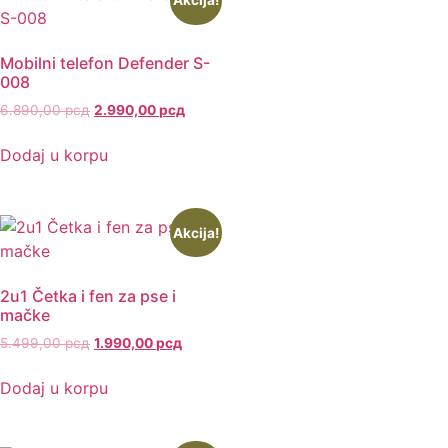
Mobilni telefon Defender S-
008
6.890,00
рсд
2.990,00
рсд
Dodaj u korpu
Akcija!
2u1 Četka i fen za pse i
mačke
5.499,00
рсд
1.990,00
рсд
Dodaj u korpu