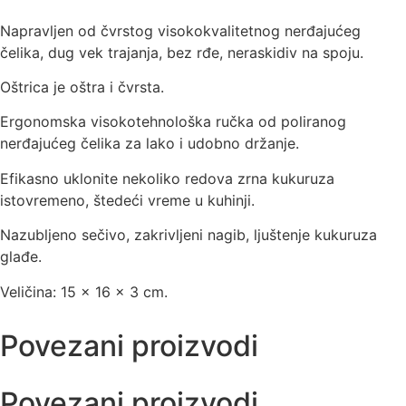
Napravljen od čvrstog visokokvalitetnog nerđajućeg
čelika, dug vek trajanja, bez rđe, neraskidiv na spoju.
Oštrica je oštra i čvrsta.
Ergonomska visokotehnološka ručka od poliranog
nerđajućeg čelika za lako i udobno držanje.
Efikasno uklonite nekoliko redova zrna kukuruza
istovremeno, štedeći vreme u kuhinji.
Nazubljeno sečivo, zakrivljeni nagib, ljuštenje kukuruza
glađe.
Veličina: 15 x 16 x 3 cm.
Povezani proizvodi
Povezani proizvodi