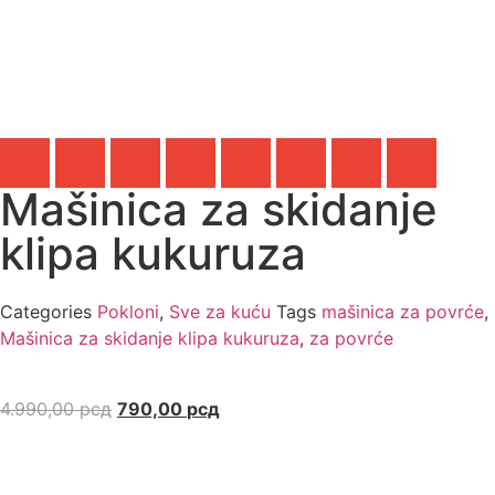
Mašinica za skidanje
klipa kukuruza
Categories
Pokloni
,
Sve za kuću
Tags
mašinica za povrće
,
Mašinica za skidanje klipa kukuruza
,
za povrće
4.990,00
рсд
790,00
рсд