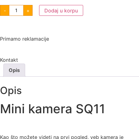
-
+
Dodaj u korpu
Primamo reklamacije
Kontakt
Opis
Opis
Mini kamera SQ11
Kao što možete videti na prvi pogled, veb kamera je