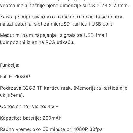
veoma mala, tačnije njene dimenzije su 23 x 23 x 23mm.
Zaista je impresivno ako uzmemo u obzir da se unutra
nalazi baterija, slot za microSD karticu i USB port.
Međutim, osim napajanja i signala za USB, ima i
kompozitni izlaz na RCA utikaču.
Funkcija:
Full HD1080P
Podržava 32GB TF karticu mak. (Memorijska kartica nije
uključena).
Odnos širine i visine: 4:3 –
Kapacitet baterije: 200mAh
Radno vreme: oko 60 minuta pri 1080P 30fps