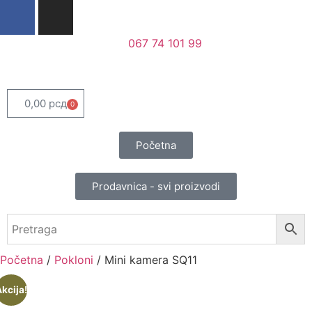
067 74 101 99
0,00
рсд
0
Početna
Prodavnica - svi proizvodi
Početna
/
Pokloni
/ Mini kamera SQ11
kcija!