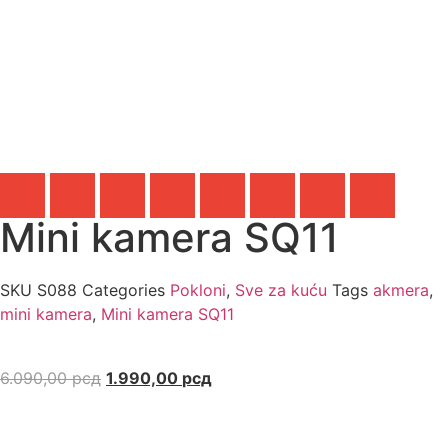
Mini kamera SQ11
SKU
S088
Categories
Pokloni
,
Sve za kuću
Tags
akmera
,
mini kamera
,
Mini kamera SQ11
6.090,00
рсд
1.990,00
рсд