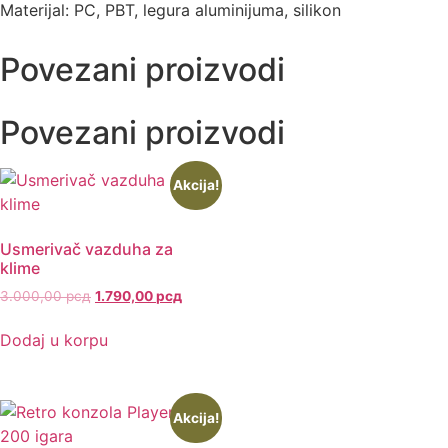
Materijal: PC, PBT, legura aluminijuma, silikon
Povezani proizvodi
Povezani proizvodi
Akcija!
Usmerivač vazduha za
klime
3.000,00
рсд
1.790,00
рсд
Dodaj u korpu
Akcija!