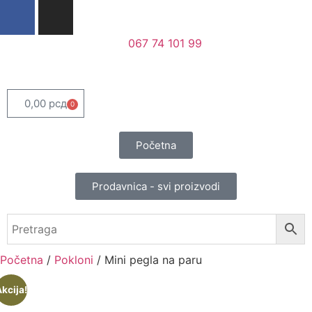
067 74 101 99
0,00
рсд
0
Početna
Prodavnica - svi proizvodi
Početna
/
Pokloni
/ Mini pegla na paru
kcija!