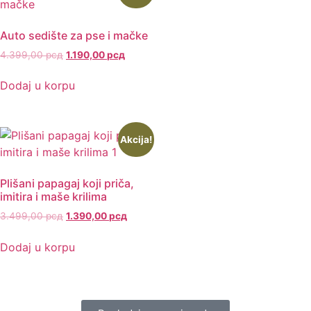
Auto sedište za pse i mačke
4.399,00
рсд
1.190,00
рсд
Dodaj u korpu
Akcija!
Plišani papagaj koji priča,
imitira i maše krilima
3.499,00
рсд
1.390,00
рсд
Dodaj u korpu