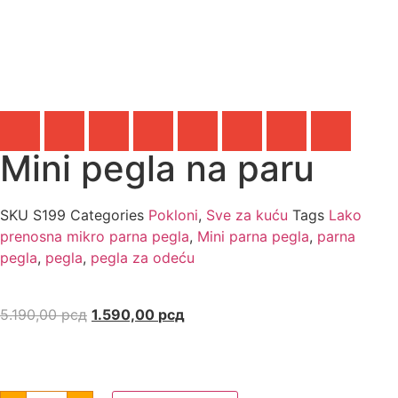
Mini pegla na paru
SKU
S199
Categories
Pokloni
,
Sve za kuću
Tags
Lako
prenosna mikro parna pegla
,
Mini parna pegla
,
parna
pegla
,
pegla
,
pegla za odeću
5.190,00
рсд
1.590,00
рсд