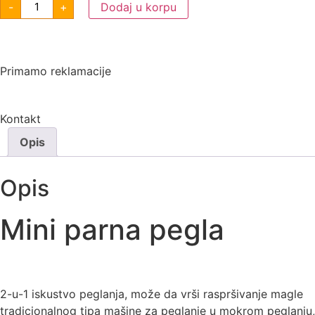
-
+
Dodaj u korpu
Primamo reklamacije
Kontakt
Opis
Opis
Mini parna pegla
2-u-1 iskustvo peglanja, može da vrši raspršivanje magle
tradicionalnog tipa mašine za peglanje u mokrom peglanju,