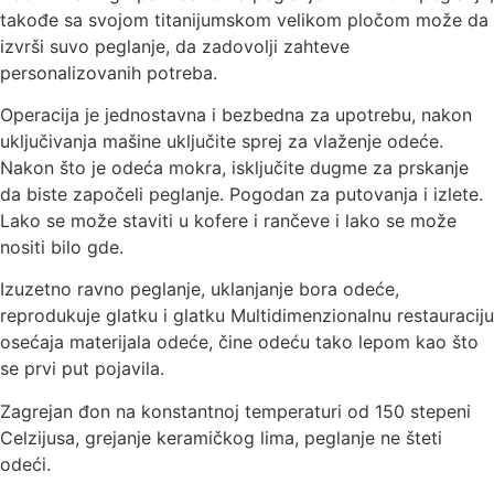
takođe sa svojom titanijumskom velikom pločom može da
izvrši suvo peglanje, da zadovolji zahteve
personalizovanih potreba.
Operacija je jednostavna i bezbedna za upotrebu, nakon
uključivanja mašine uključite sprej za vlaženje odeće.
Nakon što je odeća mokra, isključite dugme za prskanje
da biste započeli peglanje. Pogodan za putovanja i izlete.
Lako se može staviti u kofere i rančeve i lako se može
nositi bilo gde.
Izuzetno ravno peglanje, uklanjanje bora odeće,
reprodukuje glatku i glatku Multidimenzionalnu restauraciju
osećaja materijala odeće, čine odeću tako lepom kao što
se prvi put pojavila.
Zagrejan đon na konstantnoj temperaturi od 150 stepeni
Celzijusa, grejanje keramičkog lima, peglanje ne šteti
odeći.