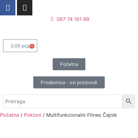
067 74 101 99
0,00
рсд
0
Početna
Prodavnica - svi proizvodi
Početna
/
Pokloni
/ Multifunkcionalni Fitnes Čajnik