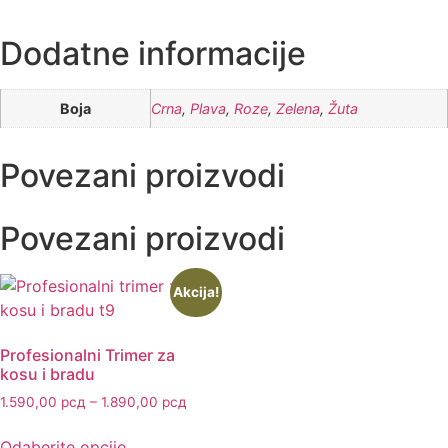
Dodatne informacije
Boja
Crna
,
Plava
,
Roze
,
Zelena
,
Žuta
Povezani proizvodi
Povezani proizvodi
Akcija!
Profesionalni Trimer za
kosu i bradu
1.590,00
рсд
–
1.890,00
рсд
Odaberite opcije