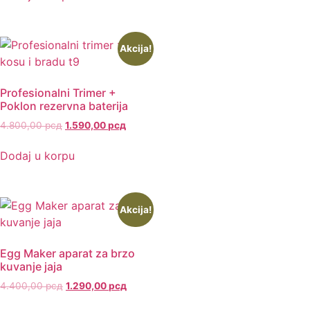
Akcija!
Profesionalni Trimer +
Poklon rezervna baterija
4.800,00
рсд
1.590,00
рсд
Dodaj u korpu
Akcija!
Egg Maker aparat za brzo
kuvanje jaja
4.400,00
рсд
1.290,00
рсд