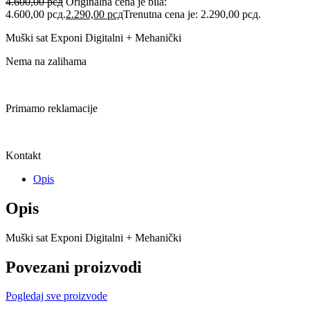
4.600,00
рсд
Originalna cena je bila:
4.600,00 рсд.
2.290,00
рсд
Trenutna cena je: 2.290,00 рсд.
Muški sat Exponi Digitalni + Mehanički
Nema na zalihama
Primamo reklamacije
Kontakt
Opis
Opis
Muški sat Exponi Digitalni + Mehanički
Povezani proizvodi
Pogledaj sve proizvode