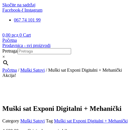
Skočite na sadržaj
Facebook-f
Instagram
067 74 101 99
0,00
рсд
0
Cart
Početna
Prodavnica - svi proizvodi
Pretraga
×
Početna
/
Muški Satovi
/ Muški sat Exponi Digitalni + Mehanički
Akcija!
Muški sat Exponi Digitalni + Mehanički
Category
Muški Satovi
Tag
Muški sat Exponi Digitalni + Mehanički