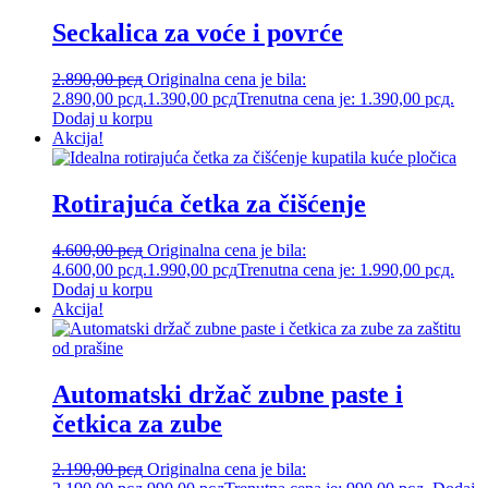
Seckalica za voće i povrće
2.890,00
рсд
Originalna cena je bila:
2.890,00 рсд.
1.390,00
рсд
Trenutna cena je: 1.390,00 рсд.
Dodaj u korpu
Akcija!
Rotirajuća četka za čišćenje
4.600,00
рсд
Originalna cena je bila:
4.600,00 рсд.
1.990,00
рсд
Trenutna cena je: 1.990,00 рсд.
Dodaj u korpu
Akcija!
Automatski držač zubne paste i
četkica za zube
2.190,00
рсд
Originalna cena je bila: