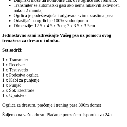
Daljinski može da kontroliše čak dve ogrlice istovremeno,
Transmiter se automatski gasi ako nema nikakvih aktivnosti
nakon 2 minuta,
Ogrlica je podešavajuća i odgovara svim uzrastima pasa
Odasiljač na ogrlici je 100% vodootporan
Dimenzije: 12.5 x 4.5 x 3cm; 7 x 3.5 x 3.5cm
Jednostavno sami izdresisajte Vašeg psa uz pomoću ovog
trenažera za dresuru i obuku.
Set sadrži:
1 x Transmiter
1 x Receiver
1 x Test svetlo
1 x Podesiva ogrlica
1 x Kabl za punjenje
1 x Punjač
2 x Šok Electrode
1 x Uputstvo
Ogrlica za dresuru, praćenje i trening pasa 300m domet
Šaljemo na vašu adresu. Plaćanje pouzećem. Isporuka za 24h