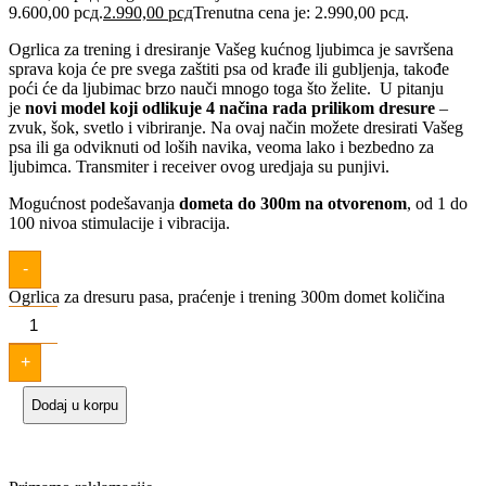
9.600,00 рсд.
2.990,00
рсд
Trenutna cena je: 2.990,00 рсд.
Ogrlica za trening i dresiranje Vašeg kućnog ljubimca je savršena
sprava koja će pre svega zaštiti psa od krađe ili gubljenja, takođe
poći će da ljubimac brzo nauči mnogo toga što želite. U pitanju
je
novi model koji odlikuje 4 načina rada prilikom dresure
–
zvuk, šok, svetlo i vibriranje. Na ovaj način možete dresirati Vašeg
psa ili ga odviknuti od loših navika, veoma lako i bezbedno za
ljubimca. Transmiter i receiver ovog uredjaja su punjivi.
Mogućnost podešavanja
dometa do 300m na otvorenom
, od 1 do
100 nivoa stimulacije i vibracija.
-
Ogrlica za dresuru pasa, praćenje i trening 300m domet količina
+
Dodaj u korpu