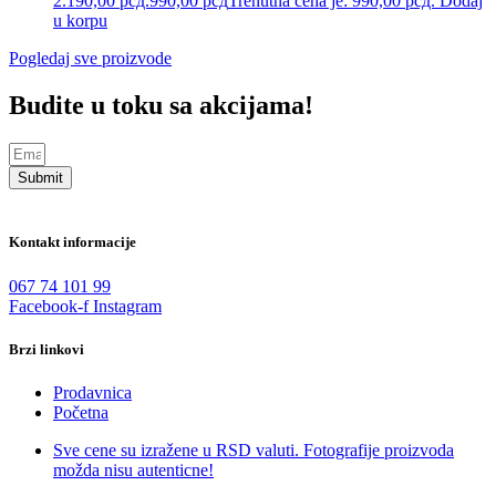
2.190,00 рсд.
990,00
рсд
Trenutna cena je: 990,00 рсд.
Dodaj
u korpu
Pogledaj sve proizvode
Budite u toku sa akcijama!
Submit
Kontakt informacije
067 74 101 99
Facebook-f
Instagram
Brzi linkovi
Prodavnica
Početna
Sve cene su izražene u RSD valuti. Fotografije proizvoda
možda nisu autenticne!