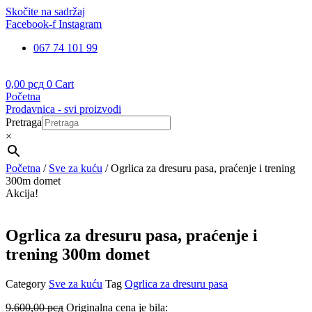
Skočite na sadržaj
Facebook-f
Instagram
067 74 101 99
0,00
рсд
0
Cart
Početna
Prodavnica - svi proizvodi
Pretraga
×
Početna
/
Sve za kuću
/ Ogrlica za dresuru pasa, praćenje i trening
300m domet
Akcija!
Ogrlica za dresuru pasa, praćenje i
trening 300m domet
Category
Sve za kuću
Tag
Ogrlica za dresuru pasa
9.600,00
рсд
Originalna cena je bila: