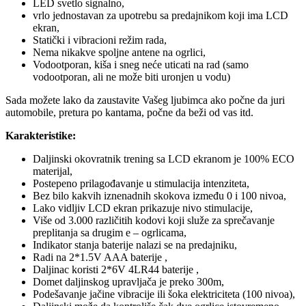
LED svetlo signalno,
vrlo jednostavan za upotrebu sa predajnikom koji ima LCD
ekran,
Statički i vibracioni režim rada,
Nema nikakve spoljne antene na ogrlici,
Vodootporan, kiša i sneg neće uticati na rad (samo
vodootporan, ali ne može biti uronjen u vodu)
Sada možete lako da zaustavite Vašeg ljubimca ako počne da juri
automobile, pretura po kantama, počne da beži od vas itd.
Karakteristike:
Daljinski okovratnik trening sa LCD ekranom je 100% ECO
materijal,
Postepeno prilagođavanje u stimulacija intenziteta,
Bez bilo kakvih iznenadnih skokova između 0 i 100 nivoa,
Lako vidljiv LCD ekran prikazuje nivo stimulacije,
Više od 3.000 različitih kodovi koji služe za sprečavanje
preplitanja sa drugim e – ogrlicama,
Indikator stanja baterije nalazi se na predajniku,
Radi na 2*1.5V AAA baterije ,
Daljinac koristi 2*6V 4LR44 baterije ,
Domet daljinskog upravljača je preko 300m,
Podešavanje jačine vibracije ili šoka elektriciteta (100 nivoa),