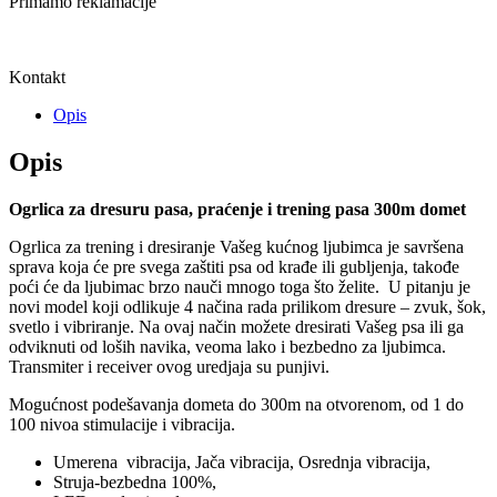
Primamo reklamacije
Kontakt
Opis
Opis
Ogrlica za dresuru pasa, praćenje i trening pasa 300m domet
Ogrlica za trening i dresiranje Vašeg kućnog ljubimca je savršena
sprava koja će pre svega zaštiti psa od krađe ili gubljenja, takođe
poći će da ljubimac brzo nauči mnogo toga što želite. U pitanju je
novi model koji odlikuje 4 načina rada prilikom dresure – zvuk, šok,
svetlo i vibriranje. Na ovaj način možete dresirati Vašeg psa ili ga
odviknuti od loših navika, veoma lako i bezbedno za ljubimca.
Transmiter i receiver ovog uredjaja su punjivi.
Mogućnost podešavanja dometa do 300m na otvorenom, od 1 do
100 nivoa stimulacije i vibracija.
Umerena vibracija, Jača vibracija, Osrednja vibracija,
Struja-bezbedna 100%,