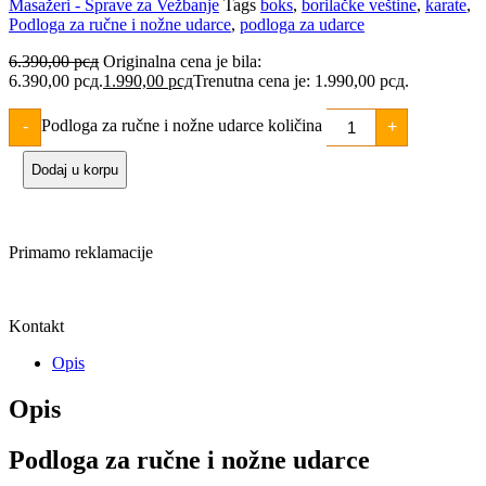
Masažeri - Sprave za Vežbanje
Tags
boks
,
borilačke veštine
,
karate
,
Podloga za ručne i nožne udarce
,
podloga za udarce
6.390,00
рсд
Originalna cena je bila:
6.390,00 рсд.
1.990,00
рсд
Trenutna cena je: 1.990,00 рсд.
Podloga za ručne i nožne udarce količina
-
+
Dodaj u korpu
Primamo reklamacije
Kontakt
Opis
Opis
Podloga za ručne i nožne udarce