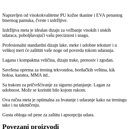
Napravljen od visokokvalitetne PU kožne tkanine i EVA penastog
bisernog pamuka, čvrste i izdržljive.
Izdržljiva meta je idealan dizajn za vežbanje visokih i niskih
udaraca, poboljšavajući vašu preciznost i snagu.
Profesionalni standardni dizajn lake, meke i udobne teksture i u
velikoj meri će zaštititi vaše noge od povreda tokom udaranja.
Lagana i kompaktna veličina, dizajn trake, prenosiv i zgodan.
Savršena oprema za trening tekvondoa, borilačkih veština, kik
boksa, karatea, MMA itd..
Sa trakom za pričvršćivanje za sigurno prianjanje. Lagan za
udobnost. Može se koristiti bilo kojom rukom.
Ova ručna meta je optimalna za hvatanje i udaranje kako na treningu
tako i na takmičenju.
Gusta obloga od pene za zaštitu i apsorpciju udara.
Povezani proizvodi