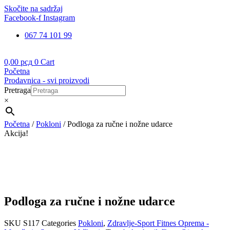
Skočite na sadržaj
Facebook-f
Instagram
067 74 101 99
0,00
рсд
0
Cart
Početna
Prodavnica - svi proizvodi
Pretraga
×
Početna
/
Pokloni
/ Podloga za ručne i nožne udarce
Akcija!
Podloga za ručne i nožne udarce
SKU
S117
Categories
Pokloni
,
Zdravlje-Sport Fitnes Oprema -