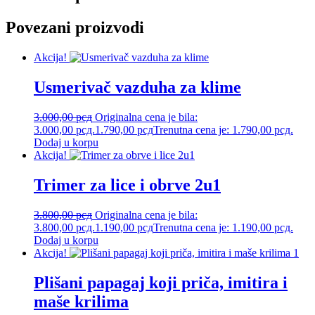
Povezani proizvodi
Akcija!
Usmerivač vazduha za klime
3.000,00
рсд
Originalna cena je bila:
3.000,00 рсд.
1.790,00
рсд
Trenutna cena je: 1.790,00 рсд.
Dodaj u korpu
Akcija!
Trimer za lice i obrve 2u1
3.800,00
рсд
Originalna cena je bila:
3.800,00 рсд.
1.190,00
рсд
Trenutna cena je: 1.190,00 рсд.
Dodaj u korpu
Akcija!
Plišani papagaj koji priča, imitira i
maše krilima