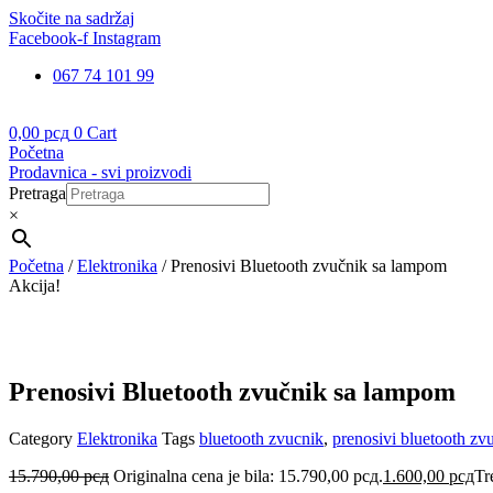
Skočite na sadržaj
Facebook-f
Instagram
067 74 101 99
0,00
рсд
0
Cart
Početna
Prodavnica - svi proizvodi
Pretraga
×
Početna
/
Elektronika
/ Prenosivi Bluetooth zvučnik sa lampom
Akcija!
Prenosivi Bluetooth zvučnik sa lampom
Category
Elektronika
Tags
bluetooth zvucnik
,
prenosivi bluetooth zv
15.790,00
рсд
Originalna cena je bila: 15.790,00 рсд.
1.600,00
рсд
Tr