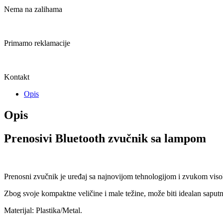
Nema na zalihama
Primamo reklamacije
Kontakt
Opis
Opis
Prenosivi Bluetooth zvučnik sa lampom
Prenosni zvučnik je uređaj sa najnovijom tehnologijom i zvukom visok
Zbog svoje kompaktne veličine i male težine, može biti idealan saput
Materijal: Plastika/Metal.