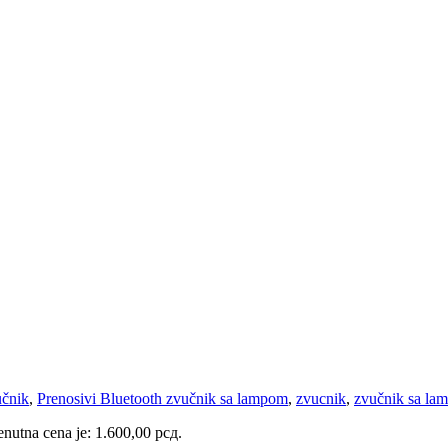
učnik
,
Prenosivi Bluetooth zvučnik sa lampom
,
zvucnik
,
zvučnik sa la
enutna cena je: 1.600,00 рсд.