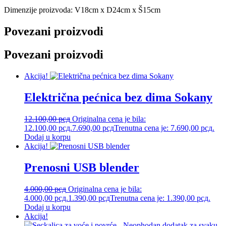
Dimenzije proizvoda: V18cm x D24cm x Š15cm
Povezani proizvodi
Povezani proizvodi
Akcija!
Električna pećnica bez dima Sokany
12.100,00
рсд
Originalna cena je bila:
12.100,00 рсд.
7.690,00
рсд
Trenutna cena je: 7.690,00 рсд.
Dodaj u korpu
Akcija!
Prenosni USB blender
4.000,00
рсд
Originalna cena je bila:
4.000,00 рсд.
1.390,00
рсд
Trenutna cena je: 1.390,00 рсд.
Dodaj u korpu
Akcija!