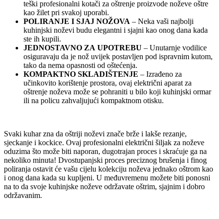
teški profesionalni kotači za oštrenje proizvode noževe oštre
kao žilet pri svakoj uporabi.
POLIRANJE I SJAJ NOŽOVA
– Neka vaši najbolji
kuhinjski noževi budu elegantni i sjajni kao onog dana kada
ste ih kupili.
JEDNOSTAVNO ZA
UPOTREBU
– Unutarnje vodilice
osiguravaju da je nož uvijek postavljen pod ispravnim kutom,
tako da nema opasnosti od oštećenja.
KOMPAKTNO SKLADIŠTENJE
– Izrađeno za
učinkovito korištenje prostora, ovaj električni aparat za
oštrenje noževa može se pohraniti u bilo koji kuhinjski ormar
ili na policu zahvaljujući kompaktnom otisku.
Svaki kuhar zna da oštriji noževi znače brže i lakše rezanje,
sjeckanje i kockice. Ovaj profesionalni električni šiljak za noževe
oduzima što može biti naporan, dugotrajan proces i skraćuje ga na
nekoliko minuta! Dvostupanjski proces preciznog brušenja i finog
poliranja ostavit će vašu cijelu kolekciju noževa jednako oštrom kao
i onog dana kada su kupljeni. U međuvremenu možete biti ponosni
na to da svoje kuhinjske noževe održavate oštrim, sjajnim i dobro
održavanim.