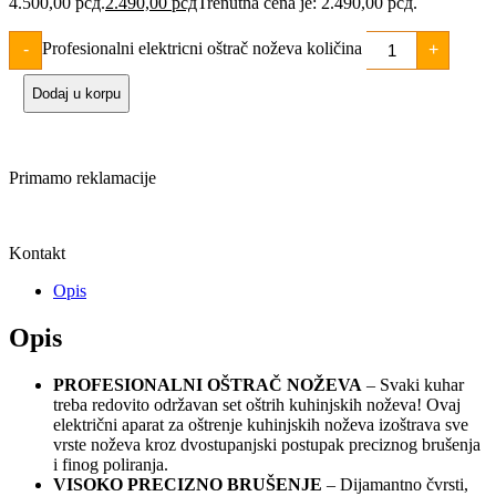
4.500,00 рсд.
2.490,00
рсд
Trenutna cena je: 2.490,00 рсд.
Profesionalni elektricni oštrač noževa količina
-
+
Dodaj u korpu
Primamo reklamacije
Kontakt
Opis
Opis
PROFESIONALNI OŠTRAČ NOŽEVA
– Svaki kuhar
treba redovito održavan set oštrih kuhinjskih noževa! Ovaj
električni aparat za oštrenje kuhinjskih noževa izoštrava sve
vrste noževa kroz dvostupanjski postupak preciznog brušenja
i finog poliranja.
VISOKO PRECIZNO BRUŠENJE
– Dijamantno čvrsti,