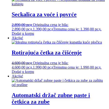
Seckalica za voće i povrće
2.890,00
рсд
Originalna cena je bila:
2.890,00 рсд.
1.390,00
рсд
Trenutna cena je: 1.390,00 рсд.
Dodaj u korpu
Akcija!
Rotirajuća četka za čišćenje
4.600,00
рсд
Originalna cena je bila:
4.600,00 рсд.
1.990,00
рсд
Trenutna cena je: 1.990,00 рсд.
Dodaj u korpu
Akcija!
Automatski držač zubne paste i
četkica za zube