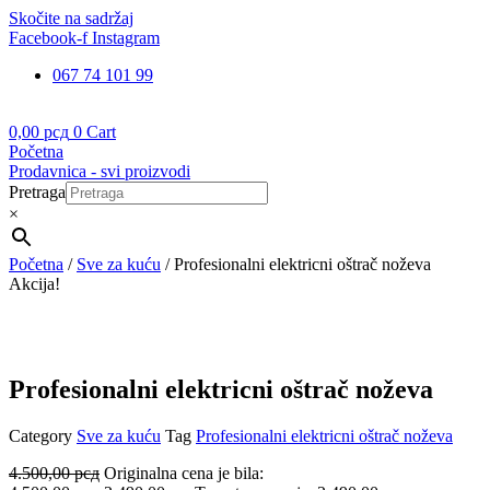
Skočite na sadržaj
Facebook-f
Instagram
067 74 101 99
0,00
рсд
0
Cart
Početna
Prodavnica - svi proizvodi
Pretraga
×
Početna
/
Sve za kuću
/ Profesionalni elektricni oštrač noževa
Akcija!
Profesionalni elektricni oštrač noževa
Category
Sve za kuću
Tag
Profesionalni elektricni oštrač noževa
4.500,00
рсд
Originalna cena je bila: