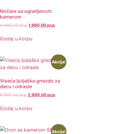
Nočare sa ugradjenom
kamerom
4.490,00
рсд
1.990,00
рсд
Dodaj u korpu
Akcija!
Viseća ljuljaška gnezdo za
decu i odrasle
8.500,00
рсд
2.990,00
рсд
Dodaj u korpu
Akcija!