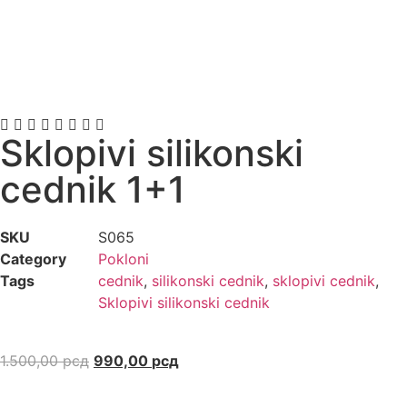
Sklopivi silikonski
cednik 1+1
SKU
S065
Category
Pokloni
Tags
cednik
,
silikonski cednik
,
sklopivi cednik
,
Sklopivi silikonski cednik
1.500,00
рсд
990,00
рсд