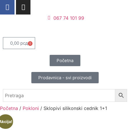
067 74 101 99
0,00
рсд
0
Početna
Prodavnica - svi proizvodi
Početna
/
Pokloni
/ Sklopivi silikonski cednik 1+1
Akcija!