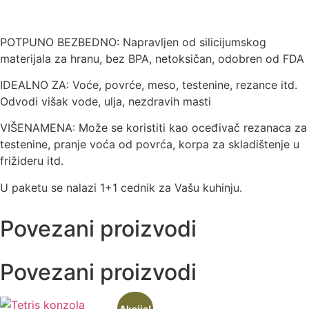
POTPUNO BEZBEDNO: Napravljen od silicijumskog
materijala za hranu, bez BPA, netoksičan, odobren od FDA
IDEALNO ZA: Voće, povrće, meso, testenine, rezance itd.
Odvodi višak vode, ulja, nezdravih masti
VIŠENAMENA: Može se koristiti kao oceđivač rezanaca za
testenine, pranje voća od povrća, korpa za skladištenje u
frižideru itd.
U paketu se nalazi 1+1 cednik za Vašu kuhinju.
Povezani proizvodi
Povezani proizvodi
Akcija!