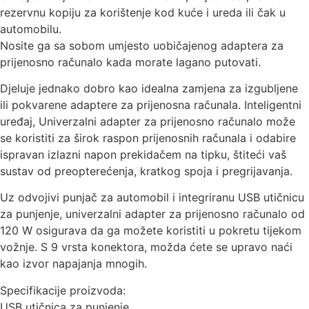
rezervnu kopiju za korištenje kod kuće i ureda ili čak u
automobilu.
Nosite ga sa sobom umjesto uobičajenog adaptera za
prijenosno računalo kada morate lagano putovati.
Djeluje jednako dobro kao idealna zamjena za izgubljene
ili pokvarene adaptere za prijenosna računala. Inteligentni
uređaj, Univerzalni adapter za prijenosno računalo može
se koristiti za širok raspon prijenosnih računala i odabire
ispravan izlazni napon prekidačem na tipku, štiteći vaš
sustav od preopterećenja, kratkog spoja i pregrijavanja.
Uz odvojivi punjač za automobil i integriranu USB utičnicu
za punjenje, univerzalni adapter za prijenosno računalo od
120 W osigurava da ga možete koristiti u pokretu tijekom
vožnje. S 9 vrsta konektora, možda ćete se upravo naći
kao izvor napajanja mnogih.
Specifikacije proizvoda:
USB utičnica za punjenje