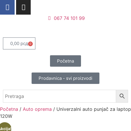
067 74 101 99
0,00
рсд
0
Početna
Prodavnica - svi proizvodi
Početna
/
Auto oprema
/ Univerzalni auto punjač za laptop
120W
kcija!