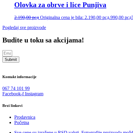
Olovka za obrve i lice Punjiva
2.190,00
рсд
Originalna cena je bila: 2.190,00 рсд.
990,00
рсд
Pogledaj sve proizvode
Budite u toku sa akcijama!
Submit
Kontakt informacije
067 74 101 99
Facebook-f
Instagram
Brzi linkovi
Prodavnica
Početna
Sve cene su izražene u RSD valuti. Fotografije proizvoda možd