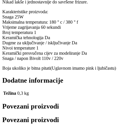
Nikad lakše i jednostavnije do savršene frizure.
Karakteristike proizvoda:
Snaga 25W
Maksimalna temperatura: 180 ° c / 380 ° f
Vrijeme zagrijavanja 60 sekundi
Broj temperatura 1
Keramička tehnologija Da
Dugme za uključivanje / isključivanje Da
Nivoi temperature 1
Keramički presvučena cijev za modeliranje Da
Snaga / napon Bivolt 110v / 220v
Boja ukoliko je bitna pitati(Uglavnom imamo pink i ljubičastu)
Dodatne informacije
Težina
0,3 kg
Povezani proizvodi
Povezani proizvodi