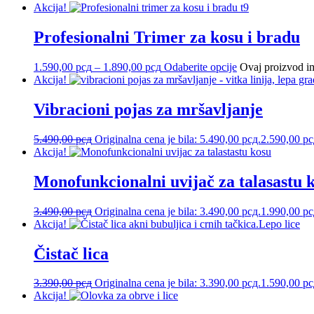
Akcija!
Profesionalni Trimer za kosu i bradu
1.590,00
рсд
–
1.890,00
рсд
Odaberite opcije
Ovaj proizvod im
Akcija!
Vibracioni pojas za mršavljanje
5.490,00
рсд
Originalna cena je bila: 5.490,00 рсд.
2.590,00
рс
Akcija!
Monofunkcionalni uvijač za talasastu 
3.490,00
рсд
Originalna cena je bila: 3.490,00 рсд.
1.990,00
рс
Akcija!
Čistač lica
3.390,00
рсд
Originalna cena je bila: 3.390,00 рсд.
1.590,00
рс
Akcija!