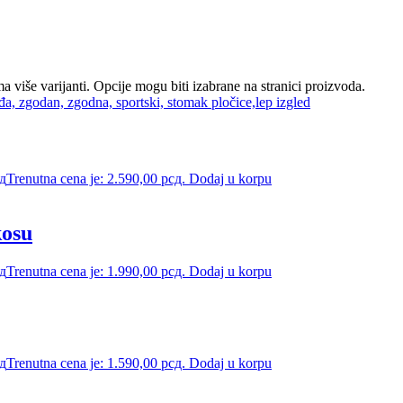
a više varijanti. Opcije mogu biti izabrane na stranici proizvoda.
д
Trenutna cena je: 2.590,00 рсд.
Dodaj u korpu
kosu
д
Trenutna cena je: 1.990,00 рсд.
Dodaj u korpu
д
Trenutna cena je: 1.590,00 рсд.
Dodaj u korpu