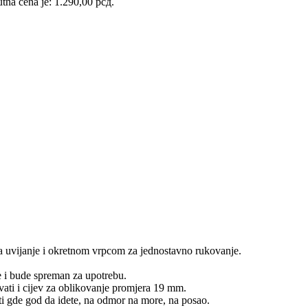
tna cena je: 1.290,00 рсд.
za uvijanje i okretnom vrpcom za jednostavno rukovanje.
e i bude spreman za upotrebu.
5 vati i cijev za oblikovanje promjera 19 mm.
ati gde god da idete, na odmor na more, na posao.