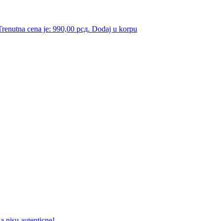
Trenutna cena je: 990,00 рсд.
Dodaj u korpu
a nisu autenticne!