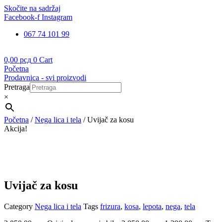
Skočite na sadržaj
Facebook-f
Instagram
067 74 101 99
0,00
рсд
0
Cart
Početna
Prodavnica - svi proizvodi
Pretraga
×
Početna
/
Nega lica i tela
/ Uvijač za kosu
Akcija!
Uvijač za kosu
Category
Nega lica i tela
Tags
frizura
,
kosa
,
lepota
,
nega
,
tela