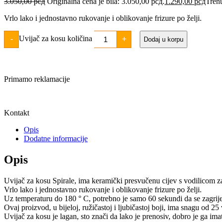
3.050,00
рсд
Originalna cena je bila: 3.050,00 рсд.
1.290,00
рсд
Trenu
Vrlo lako i jednostavno rukovanje i oblikovanje frizure po želji.
Uvijač za kosu količina
-
+
Dodaj u korpu
Primamo reklamacije
Kontakt
Opis
Dodatne informacije
Opis
Uvijač za kosu Spirale, ima keramički presvučenu cijev s vodilicom 
Vrlo lako i jednostavno rukovanje i oblikovanje frizure po želji.
Uz temperaturu do 180 ° C, potrebno je samo 60 sekundi da se zagrij
Ovaj proizvod, u bijeloj, ružičastoj i ljubičastoj boji, ima snagu od 2
Uvijač za kosu je lagan, sto znači da lako je prenosiv, dobro je ga im