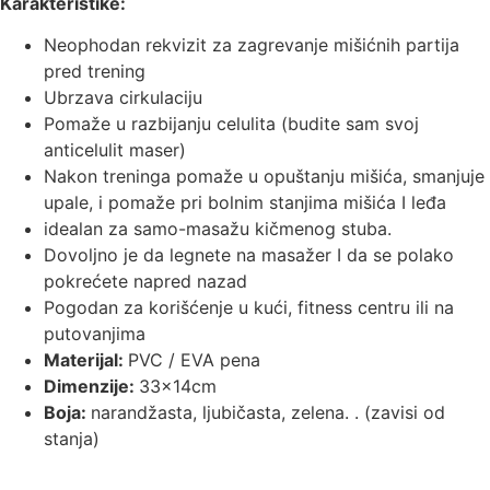
Karakteristike:
Neophodan rekvizit za zagrevanje mišićnih partija
pred trening
Ubrzava cirkulaciju
Pomaže u razbijanju celulita (budite sam svoj
anticelulit maser)
Nakon treninga pomaže u opuštanju mišića, smanjuje
upale, i pomaže pri bolnim stanjima mišića I leđa
idealan za samo-masažu kičmenog stuba.
Dovoljno je da legnete na masažer I da se polako
pokrećete napred nazad
Pogodan za korišćenje u kući, fitness centru ili na
putovanjima
Materijal:
PVC / EVA pena
Dimenzije:
33x14cm
Boja:
narandžasta, ljubičasta, zelena. . (zavisi od
stanja)