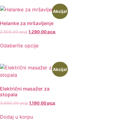
Akcija!
Helanke za mršavljenje
2.500,00
рсд
1.290,00
рсд
Odaberite opcije
Akcija!
Električni masažer za
stopala
3.690,00
рсд
1.190,00
рсд
Dodaj u korpu