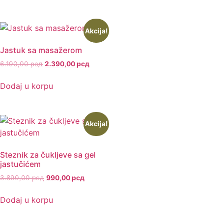
Akcija!
Jastuk sa masažerom
6.190,00
рсд
2.390,00
рсд
Dodaj u korpu
Akcija!
Steznik za čukljeve sa gel
jastučićem
3.890,00
рсд
990,00
рсд
Dodaj u korpu