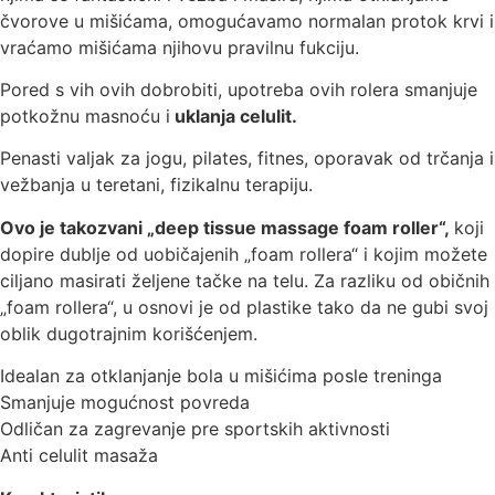
čvorove u mišićama, omogućavamo normalan protok krvi i
vraćamo mišićama njihovu pravilnu fukciju.
Pored s vih ovih dobrobiti, upotreba ovih rolera smanjuje
potkožnu masnoću i
uklanja celulit.
Penasti valjak za jogu, pilates, fitnes, oporavak od trčanja i
vežbanja u teretani, fizikalnu terapiju.
Ovo je takozvani „deep tissue massage foam roller“,
koji
dopire dublje od uobičajenih „foam rollera“ i kojim možete
ciljano masirati željene tačke na telu. Za razliku od običnih
„foam rollera“, u osnovi je od plastike tako da ne gubi svoj
oblik dugotrajnim korišćenjem.
Idealan za otklanjanje bola u mišićima posle treninga
Smanjuje mogućnost povreda
Odličan za zagrevanje pre sportskih aktivnosti
Anti celulit masaža