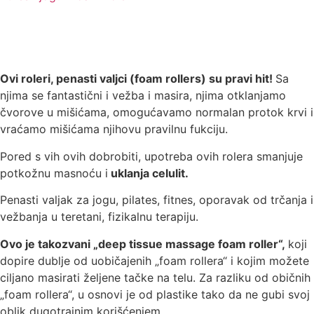
Ovi roleri, penasti valjci (foam rollers) su pravi hit!
Sa
njima se fantastični i vežba i masira, njima otklanjamo
čvorove u mišićama, omogućavamo normalan protok krvi i
vraćamo mišićama njihovu pravilnu fukciju.
Pored s vih ovih dobrobiti, upotreba ovih rolera smanjuje
potkožnu masnoću i
uklanja celulit.
Penasti valjak za jogu, pilates, fitnes, oporavak od trčanja i
vežbanja u teretani, fizikalnu terapiju.
Ovo je takozvani „deep tissue massage foam roller“,
koji
dopire dublje od uobičajenih „foam rollera“ i kojim možete
ciljano masirati željene tačke na telu. Za razliku od običnih
„foam rollera“, u osnovi je od plastike tako da ne gubi svoj
oblik dugotrajnim korišćenjem.