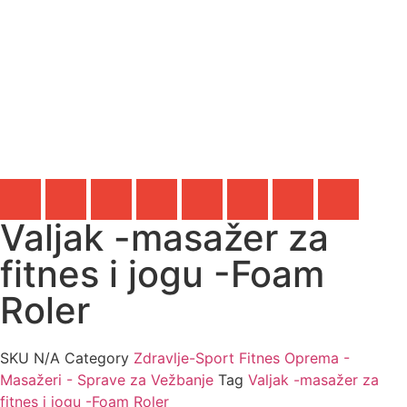
Valjak -masažer za
fitnes i jogu -Foam
Roler
SKU
N/A
Category
Zdravlje-Sport Fitnes Oprema -
Masažeri - Sprave za Vežbanje
Tag
Valjak -masažer za
fitnes i jogu -Foam Roler