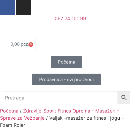
067 74 101 99
0,00
рсд
0
Početna
Prodavnica - svi proizvodi
Početna
/
Zdravlje-Sport Fitnes Oprema - Masažeri -
Sprave za Vežbanje
/ Valjak -masažer za fitnes i jogu -
Foam Roler