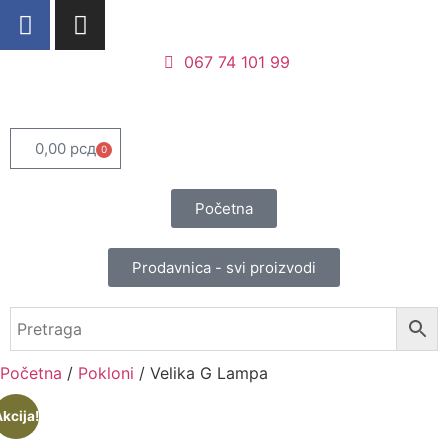
067 74 101 99
0,00
рсд
0
Početna
Prodavnica - svi proizvodi
Početna
/
Pokloni
/ Velika G Lampa
kcija!