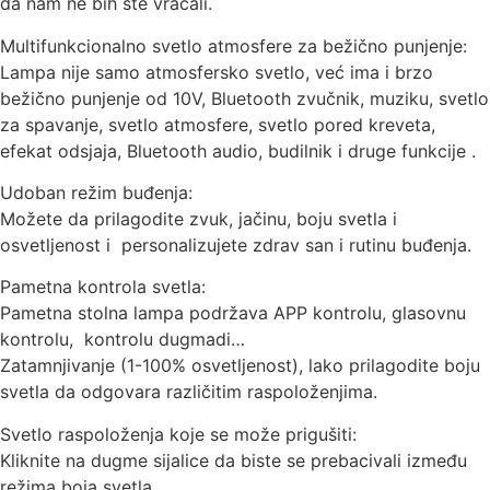
da nam ne bih ste vraćali.
Multifunkcionalno svetlo atmosfere za bežično punjenje:
Lampa nije samo atmosfersko svetlo, već ima i brzo
bežično punjenje od 10V, Bluetooth zvučnik, muziku, svetlo
za spavanje, svetlo atmosfere, svetlo pored kreveta,
efekat odsjaja, Bluetooth audio, budilnik i druge funkcije .
Udoban režim buđenja:
Možete da prilagodite zvuk, jačinu, boju svetla i
osvetljenost i personalizujete zdrav san i rutinu buđenja.
Pametna kontrola svetla:
Pametna stolna lampa podržava APP kontrolu, glasovnu
kontrolu, kontrolu dugmadi…
Zatamnjivanje (1-100% osvetljenost), lako prilagodite boju
svetla da odgovara različitim raspoloženjima.
Svetlo raspoloženja koje se može prigušiti:
Kliknite na dugme sijalice da biste se prebacivali između
režima boja svetla.