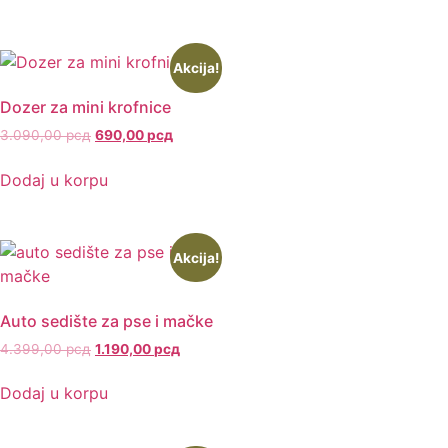
Akcija!
Dozer za mini krofnice
3.090,00
рсд
690,00
рсд
Dodaj u korpu
Akcija!
Auto sedište za pse i mačke
4.399,00
рсд
1.190,00
рсд
Dodaj u korpu