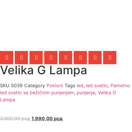
Velika G Lampa
SKU
S039
Category
Pokloni
Tags
led
,
led svetlo
,
Pametno
led svetlo sa bežičnim punjenjem
,
punjenje
,
Velika G
Lampa
3.000,00
рсд
1.990,00
рсд