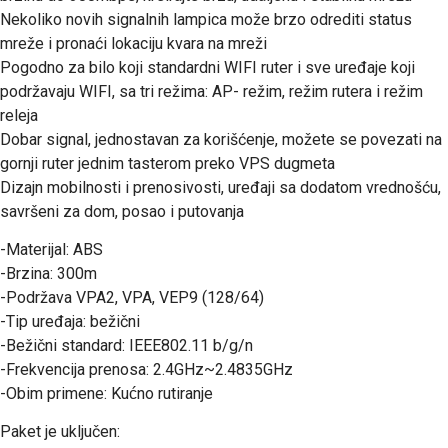
Nekoliko novih signalnih lampica može brzo odrediti status
mreže i pronaći lokaciju kvara na mreži
Pogodno za bilo koji standardni WIFI ruter i sve uređaje koji
podržavaju WIFI, sa tri režima: AP- režim, režim rutera i režim
releja
Dobar signal, jednostavan za korišćenje, možete se povezati na
gornji ruter jednim tasterom preko VPS dugmeta
Dizajn mobilnosti i prenosivosti, uređaji sa dodatom vrednošću,
savršeni za dom, posao i putovanja
-Materijal: ABS
-Brzina: 300m
-Podržava VPA2, VPA, VEP9 (128/64)
-Tip uređaja: bežični
-Bežični standard: IEEE802.11 b/g/n
-Frekvencija prenosa: 2.4GHz~2.4835GHz
-Obim primene: Kućno rutiranje
Paket je uključen: