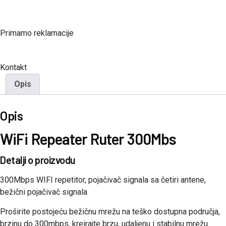
Primamo reklamacije
Kontakt
Opis
Opis
WiFi Repeater Ruter 300Mbs
Detalji o proizvodu
300Mbps WIFI repetitor, pojačivač signala sa četiri antene,
bežični pojačivač signala
Proširite postojeću bežičnu mrežu na teško dostupna područja,
brzinu do 300mbps, kreirajte brzu, udaljenu i stabilnu mrežu