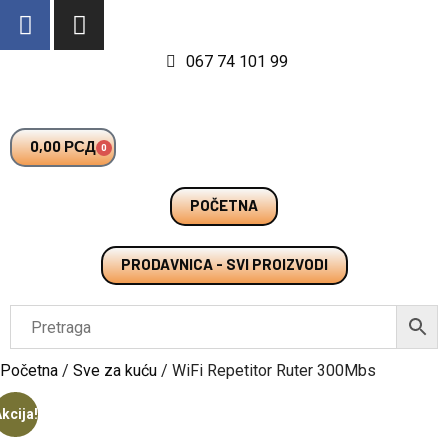
067 74 101 99
0,00
РСД
0
POČETNA
PRODAVNICA - SVI PROIZVODI
Početna
/
Sve za kuću
/ WiFi Repetitor Ruter 300Mbs
kcija!