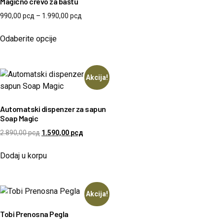
Magično crevo za baštu
990,00
рсд
–
1.990,00
рсд
Odaberite opcije
Akcija!
Automatski dispenzer za sapun
Soap Magic
2.890,00
рсд
1.590,00
рсд
Dodaj u korpu
Akcija!
Tobi Prenosna Pegla