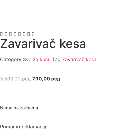
Zavarivač kesa
Category
Sve za kuću
Tag
Zavarivač kesa
3.590,00
рсд
790,00
рсд
Nema na zalihama
Primamo reklamacije