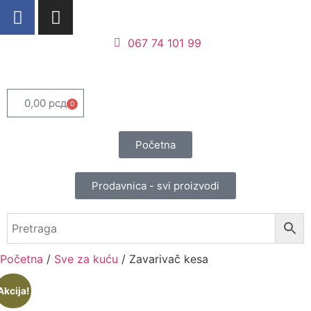
067 74 101 99
0,00
рсд
0
Početna
Prodavnica - svi proizvodi
Početna
/
Sve za kuću
/ Zavarivač kesa
Akcija!