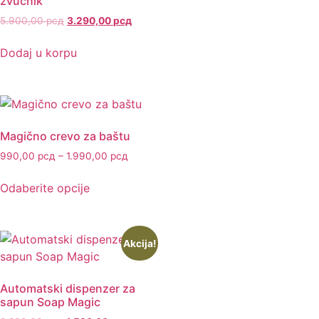
zvucnik
5.900,00
рсд
3.290,00
рсд
Dodaj u korpu
Magično crevo za baštu
990,00
рсд
–
1.990,00
рсд
Odaberite opcije
Akcija!
Automatski dispenzer za
sapun Soap Magic