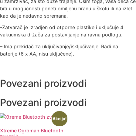
u zamrzivač, za što duže trajanje. Osim toga, vaša deca će
biti u mogućnosti poneti omiljenu hranu u školu ili na izlet
kao da je nedavno spremana.
-Zatvarač je izradjen od otporne plastike i uključuje 4
vakuumska držača za postavljanje na ravnu podlogu.
– Ima prekidač za uključivanje/isključivanje. Radi na
baterije (6 x AA, nisu uključene).
Povezani proizvodi
Povezani proizvodi
Akcija!
Xtreme Ogroman Bluetooth