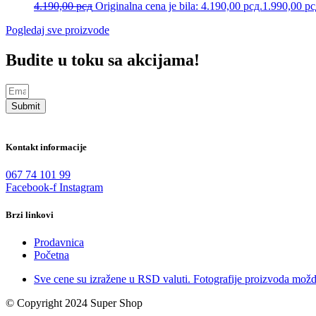
4.190,00
рсд
Originalna cena je bila: 4.190,00 рсд.
1.990,00
рс
Pogledaj sve proizvode
Budite u toku sa akcijama!
Submit
Kontakt informacije
067 74 101 99
Facebook-f
Instagram
Brzi linkovi
Prodavnica
Početna
Sve cene su izražene u RSD valuti. Fotografije proizvoda možd
© Copyright 2024 Super Shop