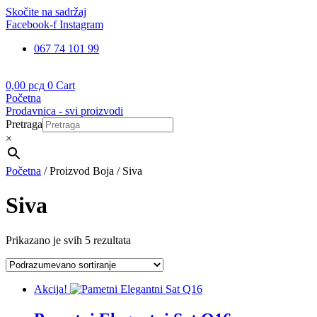
Skočite na sadržaj
Facebook-f
Instagram
067 74 101 99
0,00
рсд
0
Cart
Početna
Prodavnica - svi proizvodi
Pretraga
×
Početna
/ Proizvod Boja / Siva
Siva
Prikazano je svih 5 rezultata
Akcija!