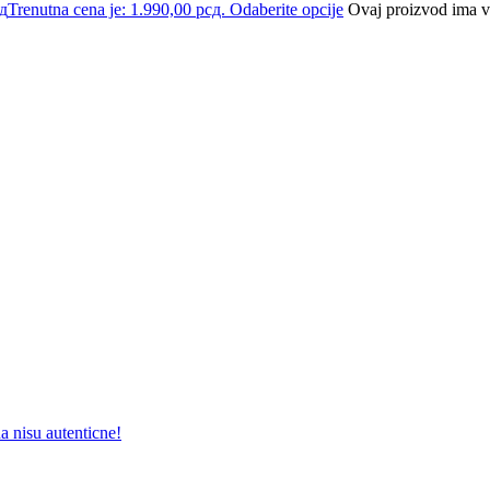
д
Trenutna cena je: 1.990,00 рсд.
Odaberite opcije
Ovaj proizvod ima vi
a nisu autenticne!