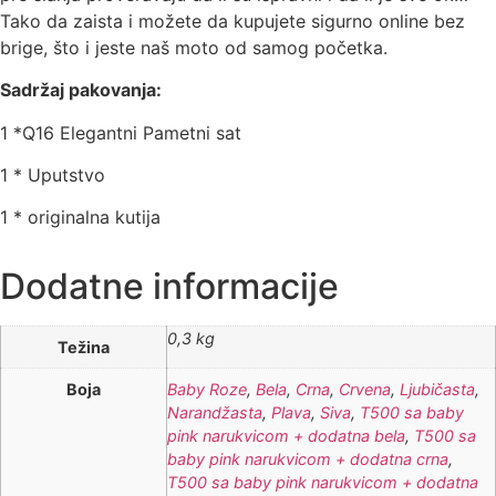
Tako da zaista i možete da kupujete sigurno online bez
brige, što i jeste naš moto od samog početka.
Sadržaj pakovanja:
1 *Q16 Elegantni Pametni sat
1 * Uputstvo
1 * originalna kutija
Dodatne informacije
0,3 kg
Težina
Boja
Baby Roze
,
Bela
,
Crna
,
Crvena
,
Ljubičasta
,
Narandžasta
,
Plava
,
Siva
,
T500 sa baby
pink narukvicom + dodatna bela
,
T500 sa
baby pink narukvicom + dodatna crna
,
T500 sa baby pink narukvicom + dodatna