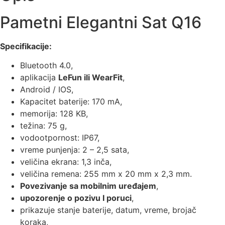
Pametni Elegantni Sat Q16
Specifikacije:
Bluetooth 4.0,
aplikacija
LeFun ili WearFit
,
Android / IOS,
Kapacitet baterije: 170 mA,
memorija: 128 KB,
težina: 75 g,
vodootpornost: IP67,
vreme punjenja: 2 – 2,5 sata,
veličina ekrana: 1,3 inča,
veličina remena: 255 mm x 20 mm x 2,3 mm.
Povezivanje sa mobilnim uređajem
,
upozorenje o pozivu I poruci
,
prikazuje stanje baterije, datum, vreme, brojač
koraka,