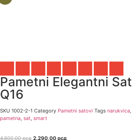
Pametni Elegantni Sat
Q16
SKU
1002-2-1
Category
Pametni satovi
Tags
narukvica
,
pametna
,
sat
,
smart
4.800,00
рсд
2.290,00
рсд