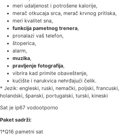
meri udaljenost i potrošene kalorije,
merač otkucaja srca, merač krvnog pritiska,
meri kvalitet sna,
funkcija pametnog trenera
,
pronalazi vaš telefon,
štoperica,
alarm,
muzika
,
pravljenje fotografija
,
vibrira kad primite obaveštenje,
kućište i narukvica nehrđajući čelik.
* Jezik: engleski, ruski, nemački, poljski, francuski,
holandski, španski, portugalski, turski, kineski
Sat je ip67 vodootporno
Paket sadrži:
1*Q16 pametni sat