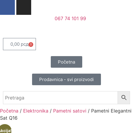
067 74 101 99
0,00
рсд
0
Početna
Prodavnica - svi proizvodi
Početna
/
Elektronika
/
Pametni satovi
/ Pametni Elegantni
Sat Q16
kcija!