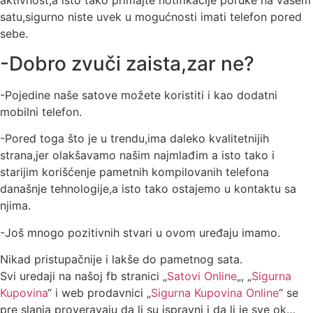
aktivnost,a isto tako primajte notifikacije poruke na vašem
satu,sigurno niste uvek u mogućnosti imati telefon pored
sebe.
-Dobro zvuči zaista,zar ne?
-Pojedine naše satove možete koristiti i kao dodatni
mobilni telefon.
-Pored toga što je u trendu,ima daleko kvalitetnijih
strana,jer olakšavamo našim najmlađim a isto tako i
starijim korišćenje pametnih kompilovanih telefona
današnje tehnologije,a isto tako ostajemo u kontaktu sa
njima.
-Još mnogo pozitivnih stvari u ovom uređaju imamo.
Nikad pristupačnije i lakše do pametnog sata.
Svi uredaji na našoj fb stranici „
Satovi Online
„, „
Sigurna
Kupovina
“ i web prodavnici „
Sigurna Kupovina Online
“ se
pre slanja proveravaju da li su ispravni i da li je sve ok…