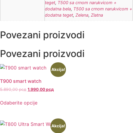
teget
,
T500 sa crnom narukvicom +
dodatna bela
,
T500 sa crnom narukvicom +
dodatna teget
,
Zelena
,
Zlatna
Povezani proizvodi
Povezani proizvodi
Akcija!
T900 smart watch
5.890,00
рсд
1.990,00
рсд
Odaberite opcije
Akcija!