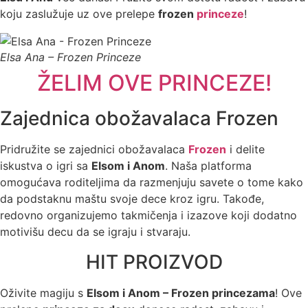
koju zaslužuje uz ove prelepe
frozen
princeze
!
Elsa Ana – Frozen Princeze
ŽELIM OVE PRINCEZE!
Zajednica obožavalaca Frozen
Pridružite se zajednici obožavalaca
Frozen
i delite
iskustva o igri sa
Elsom i Anom
. Naša platforma
omogućava roditeljima da razmenjuju savete o tome kako
da podstaknu maštu svoje dece kroz igru. Takođe,
redovno organizujemo takmičenja i izazove koji dodatno
motivišu decu da se igraju i stvaraju.
HIT PROIZVOD
Oživite magiju s
Elsom i Anom – Frozen princezama
! Ove