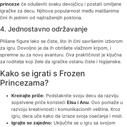
princeze
će oduševiti svaku devojčicu i postati omiljene
igračke za decu. Njihova popularnost među mališanima
čini ih jednim od najtraženijih poklona.
4. Jednostavno održavanje
Plišane figure lako se čiste, što ih čini savršenim izborom
za igru. Dovoljno je da ih obrišete vlažnom krpom, i
spremne su za novu avanturu. Ova praktičnost je ključna
za roditelje koji žele da igračke ostanu čiste i higijenske.
Kako se igrati s Frozen
Princezama?
Kreirajte priče:
Podstaknite svoju decu da razviju
sopstvene priče koristeći
Elsu i Anu
. Ovo pomaže u
razvoju kreativnosti i komunikacionih veština. Kroz
igru, deca uče kako da izraze svoja osećanja i misli.
Igrajte se zajedno:
Uključite se u igru sa svojom