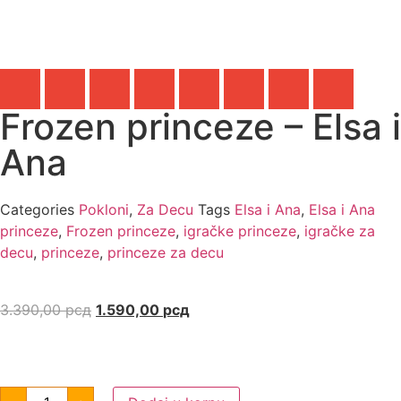
Frozen princeze – Elsa i
Ana
Categories
Pokloni
,
Za Decu
Tags
Elsa i Ana
,
Elsa i Ana
princeze
,
Frozen princeze
,
igračke princeze
,
igračke za
decu
,
princeze
,
princeze za decu
3.390,00
рсд
1.590,00
рсд