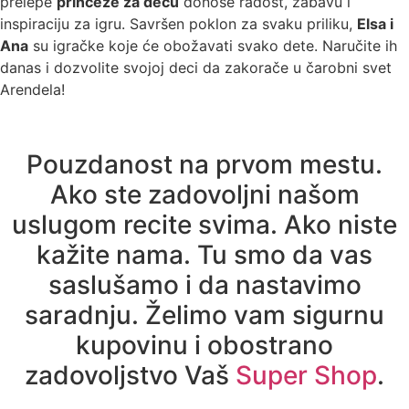
prelepe
princeze za decu
donose radost, zabavu i
inspiraciju za igru. Savršen poklon za svaku priliku,
Elsa i
Ana
su igračke koje će obožavati svako dete. Naručite ih
danas i dozvolite svojoj deci da zakorače u čarobni svet
Arendela!
Pouzdanost na prvom mestu.
Ako ste zadovoljni našom
uslugom recite svima. Ako niste
kažite nama. Tu smo da vas
saslušamo i da nastavimo
saradnju. Želimo vam sigurnu
kupovinu i obostrano
zadovoljstvo Vaš
Super Shop
.