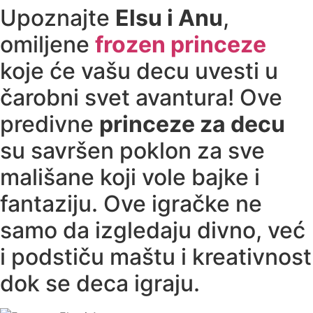
Upoznajte
Elsu i Anu
,
omiljene
frozen princeze
koje će vašu decu uvesti u
čarobni svet avantura! Ove
predivne
princeze za decu
su savršen poklon za sve
mališane koji vole bajke i
fantaziju. Ove igračke ne
samo da izgledaju divno, već
i podstiču maštu i kreativnost
dok se deca igraju.