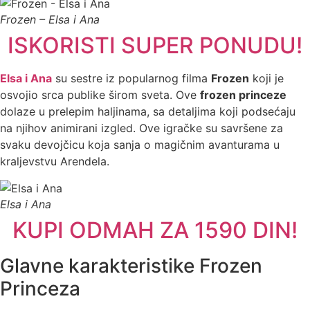
Frozen – Elsa i Ana
ISKORISTI SUPER PONUDU!
Elsa i Ana
su sestre iz popularnog filma
Frozen
koji je
osvojio srca publike širom sveta. Ove
frozen princeze
dolaze u prelepim haljinama, sa detaljima koji podsećaju
na njihov animirani izgled. Ove igračke su savršene za
svaku devojčicu koja sanja o magičnim avanturama u
kraljevstvu Arendela.
Elsa i Ana
KUPI ODMAH ZA 1590 DIN!
Glavne karakteristike Frozen
Princeza