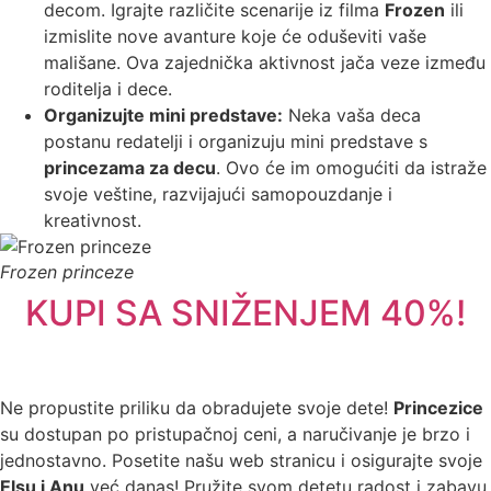
decom. Igrajte različite scenarije iz filma
Frozen
ili
izmislite nove avanture koje će oduševiti vaše
mališane. Ova zajednička aktivnost jača veze između
roditelja i dece.
Organizujte mini predstave:
Neka vaša deca
postanu redatelji i organizuju mini predstave s
princezama za decu
. Ovo će im omogućiti da istraže
svoje veštine, razvijajući samopouzdanje i
kreativnost.
Frozen princeze
KUPI SA SNIŽENJEM 40%!
Ne propustite priliku da obradujete svoje dete!
Princezice
su dostupan po pristupačnoj ceni, a naručivanje je brzo i
jednostavno. Posetite našu web stranicu i osigurajte svoje
Elsu i Anu
već danas! Pružite svom detetu radost i zabavu