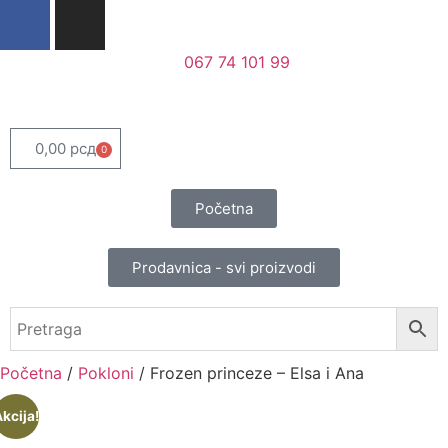
067 74 101 99
0,00
рсд
0
Početna
Prodavnica - svi proizvodi
Početna
/
Pokloni
/ Frozen princeze – Elsa i Ana
kcija!