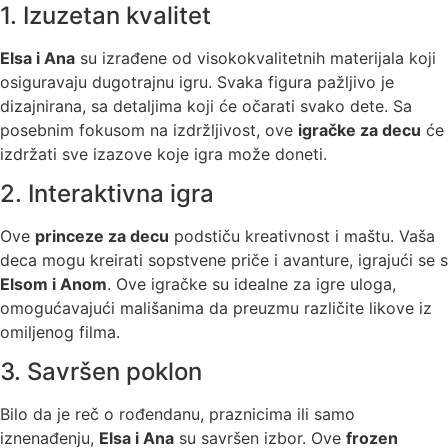
1. Izuzetan kvalitet
Elsa i Ana
su izrađene od visokokvalitetnih materijala koji
osiguravaju dugotrajnu igru. Svaka figura pažljivo je
dizajnirana, sa detaljima koji će očarati svako dete. Sa
posebnim fokusom na izdržljivost, ove
igračke za decu
će
izdržati sve izazove koje igra može doneti.
2. Interaktivna igra
Ove
princeze za decu
podstiču kreativnost i maštu. Vaša
deca mogu kreirati sopstvene priče i avanture, igrajući se s
Elsom i Anom
. Ove igračke su idealne za igre uloga,
omogućavajući mališanima da preuzmu različite likove iz
omiljenog filma.
3. Savršen poklon
Bilo da je reč o rođendanu, praznicima ili samo
iznenađenju,
Elsa i Ana
su savršen izbor. Ove
frozen