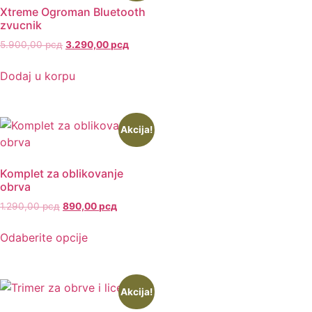
Xtreme Ogroman Bluetooth
zvucnik
5.900,00
рсд
3.290,00
рсд
Dodaj u korpu
Akcija!
Komplet za oblikovanje
obrva
1.290,00
рсд
890,00
рсд
Odaberite opcije
Akcija!