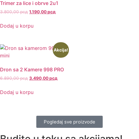
Trimer za lice i obrve 2u1
3.800,00
рсд
1.190,00
рсд
Dodaj u korpu
Akcija!
Dron sa 2 Kamere 998 PRO
6.890,00
рсд
3.490,00
рсд
Dodaj u korpu
Pogledaj sve proizvode
Budite u toku sa akcijama!