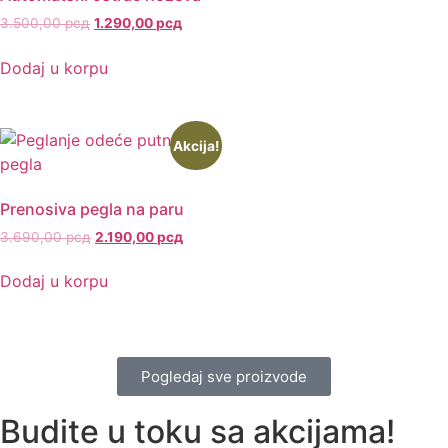
3.500,00
рсд
1.290,00
рсд
Dodaj u korpu
Akcija!
Prenosiva pegla na paru
3.690,00
рсд
2.190,00
рсд
Dodaj u korpu
Pogledaj sve proizvode
Budite u toku sa akcijama!