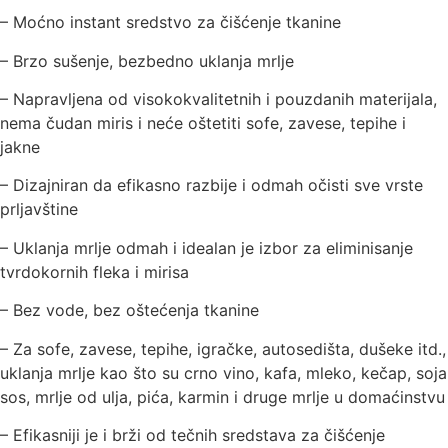
– Moćno instant sredstvo za čišćenje tkanine
– Brzo sušenje, bezbedno uklanja mrlje
– Napravljena od visokokvalitetnih i pouzdanih materijala,
nema čudan miris i neće oštetiti sofe, zavese, tepihe i
jakne
– Dizajniran da efikasno razbije i odmah očisti sve vrste
prljavštine
– Uklanja mrlje odmah i idealan je izbor za eliminisanje
tvrdokornih fleka i mirisa
– Bez vode, bez oštećenja tkanine
– Za sofe, zavese, tepihe, igračke, autosedišta, dušeke itd.,
uklanja mrlje kao što su crno vino, kafa, mleko, kečap, soja
sos, mrlje od ulja, pića, karmin i druge mrlje u domaćinstvu
– Efikasniji je i brži od tečnih sredstava za čišćenje