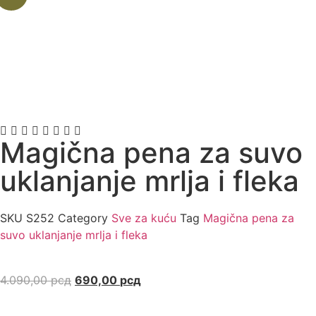
Magična pena za suvo
uklanjanje mrlja i fleka
SKU
S252
Category
Sve za kuću
Tag
Magična pena za
suvo uklanjanje mrlja i fleka
4.090,00
рсд
690,00
рсд