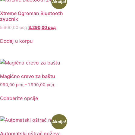
Akcija!
Xtreme Ogroman Bluetooth
zvucnik
5.900,00
рсд
3.290,00
рсд
Dodaj u korpu
Magično crevo za baštu
990,00
рсд
–
1.990,00
рсд
Odaberite opcije
Akcija!
Automatski oštrač noževa