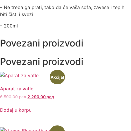
– Ne treba ga prati, tako da će vaša sofa, zavese i tepih
biti čisti i sveži
– 200ml
Povezani proizvodi
Povezani proizvodi
Akcija!
Aparat za vafle
6.590,00
рсд
2.290,00
рсд
Dodaj u korpu