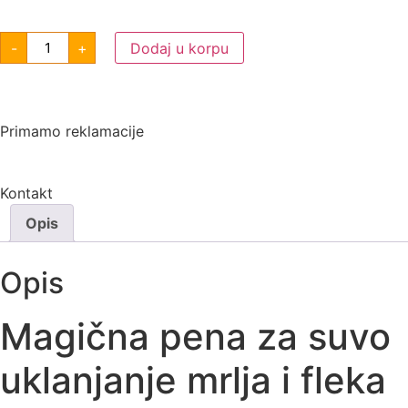
-
+
Dodaj u korpu
Primamo reklamacije
Kontakt
Opis
Opis
Magična pena za suvo
uklanjanje mrlja i fleka