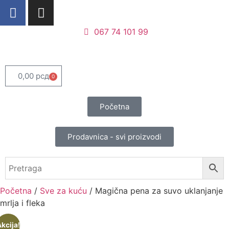
067 74 101 99
0,00
рсд
0
Početna
Prodavnica - svi proizvodi
Početna
/
Sve za kuću
/ Magična pena za suvo uklanjanje
mrlja i fleka
kcija!