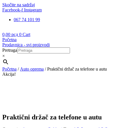
Skočite na sadržaj
Facebook-f
Instagram
067 74 101 99
0,00
рсд
0
Cart
Početna
Prodavnica - svi proizvodi
Pretraga
×
Početna
/
Auto oprema
/ Praktični držač za telefone u autu
Akcija!
Praktični držač za telefone u autu