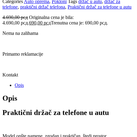
Categories
Auto oprema
,
Pokloni
Tags
držač u autu
,
držač za
telefone
,
praktični držač telefona
,
Praktični držač za telefone u autu
4.690,00
рсд
Originalna cena je bila:
4.690,00 рсд.
690,00
рсд
Trenutna cena je: 690,00 рсд.
Nema na zalihama
Primamo reklamacije
Kontakt
Opis
Opis
Praktični držač za telefone u autu
Model opšte namene, zgodan i praktičan, štedi prostor.