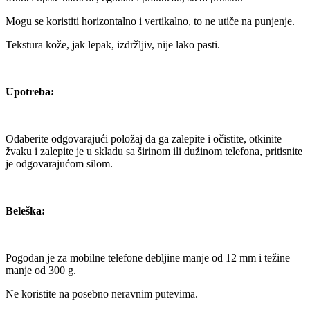
Mogu se koristiti horizontalno i vertikalno, to ne utiče na punjenje.
Tekstura kože, jak lepak, izdržljiv, nije lako pasti.
Upotreba:
Odaberite odgovarajući položaj da ga zalepite i očistite, otkinite
žvaku i zalepite je u skladu sa širinom ili dužinom telefona, pritisnite
je odgovarajućom silom.
Beleška:
Pogodan je za mobilne telefone debljine manje od 12 mm i težine
manje od 300 g.
Ne koristite na posebno neravnim putevima.