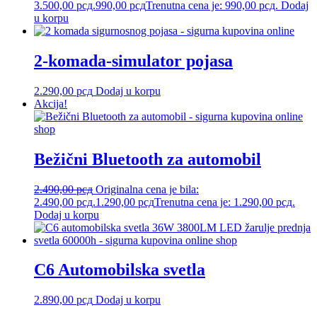
3.500,00 рсд.
990,00
рсд
Trenutna cena je: 990,00 рсд.
Dodaj
u korpu
2-komada-simulator pojasa
2.290,00
рсд
Dodaj u korpu
Akcija!
Bežični Bluetooth za automobil
2.490,00
рсд
Originalna cena je bila:
2.490,00 рсд.
1.290,00
рсд
Trenutna cena je: 1.290,00 рсд.
Dodaj u korpu
C6 Automobilska svetla
2.890,00
рсд
Dodaj u korpu