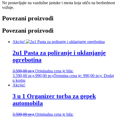
Ne postavljajte na vazdušne jastuke i mesta koja utiču na bezbednost
vožnje.
Povezani proizvodi
Povezani proizvodi
Akcija!
2u1 Pasta za poliranje i uklanjanje
ogrebotina
3.590,00
рсд
Originalna cena je bila:
3.590,00 рсд.
990,00
рсд
Trenutna cena je: 990,00 рсд.
Dodaj
u korpu
Akcija!
3 u 1 Organizer torba za gepek
automobila
3.500,00
рсд
Originalna cena je bila: