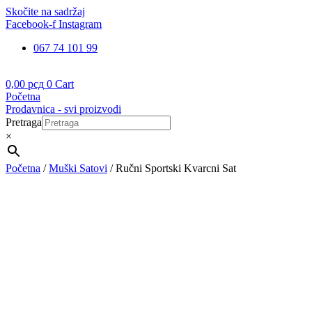
Skočite na sadržaj
Facebook-f
Instagram
067 74 101 99
0,00
рсд
0
Cart
Početna
Prodavnica - svi proizvodi
Pretraga
×
Početna
/
Muški Satovi
/ Ručni Sportski Kvarcni Sat