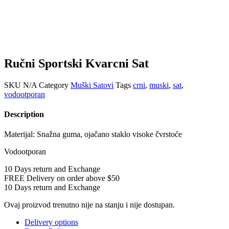
Ručni Sportski Kvarcni Sat
SKU
N/A
Category
Muški Satovi
Tags
crni
,
muski
,
sat
,
vodootporan
Description
Materijal: Snažna guma, ojačano staklo visoke čvrstoće
Vodootporan
10 Days return and Exchange
FREE Delivery on order above $50
10 Days return and Exchange
Ovaj proizvod trenutno nije na stanju i nije dostupan.
Delivery options