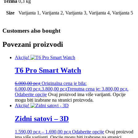
Težina
0,3 kg
Size
Varijanta 1, Varijanta 2, Varijanta 3, Varijanta 4, Varijanta 5
Customers also bought
Povezani proizvodi
Akcija!
T6 Pro Smart Watch
6.000,00
рсд
Originalna cena je bila:
6.000,00 рсд.
3.800,00
рсд
Trenutna cena je: 3.800,00 рсд.
Odaberite opcije
Ovaj proizvod ima više varijanti. Opcije
mogu biti izabrane na stranici proizvoda.
Akcija!
Zidni satovi – 3D
1.590,00
рсд
–
1.690,00
рсд
Odaberite opcije
Ovaj proizvod
ima više varijanti. Opcije mogu biti izabrane na stranici