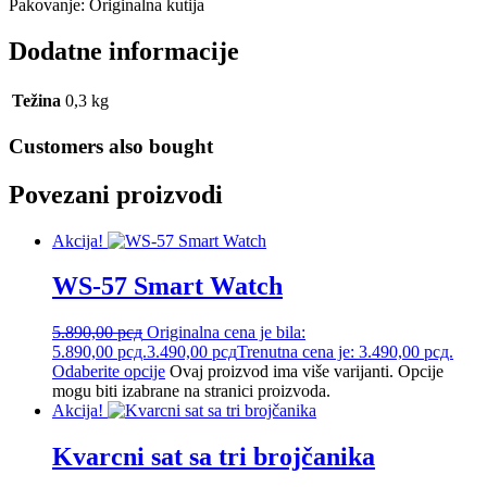
Pakovanje: Originalna kutija
Dodatne informacije
Težina
0,3 kg
Customers also bought
Povezani proizvodi
Akcija!
WS-57 Smart Watch
5.890,00
рсд
Originalna cena je bila:
5.890,00 рсд.
3.490,00
рсд
Trenutna cena je: 3.490,00 рсд.
Odaberite opcije
Ovaj proizvod ima više varijanti. Opcije
mogu biti izabrane na stranici proizvoda.
Akcija!
Kvarcni sat sa tri brojčanika