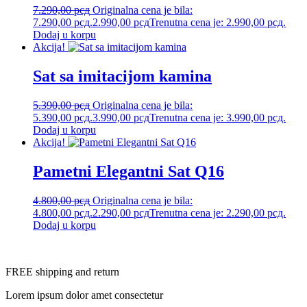
7.290,00
рсд
Originalna cena je bila:
7.290,00 рсд.
2.990,00
рсд
Trenutna cena je: 2.990,00 рсд.
Dodaj u korpu
Akcija!
Sat sa imitacijom kamina
5.390,00
рсд
Originalna cena je bila:
5.390,00 рсд.
3.990,00
рсд
Trenutna cena je: 3.990,00 рсд.
Dodaj u korpu
Akcija!
Pametni Elegantni Sat Q16
4.800,00
рсд
Originalna cena je bila:
4.800,00 рсд.
2.290,00
рсд
Trenutna cena je: 2.290,00 рсд.
Dodaj u korpu
FREE shipping and return
Lorem ipsum dolor amet consectetur