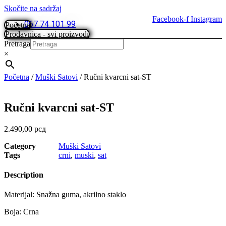
Skočite na sadržaj
Facebook-f
Instagram
067 74 101 99
Početna
Prodavnica - svi proizvodi
Pretraga
×
Početna
/
Muški Satovi
/ Ručni kvarcni sat-ST
Ručni kvarcni sat-ST
2.490,00
рсд
Category
Muški Satovi
Tags
crni
,
muski
,
sat
Description
Materijal: Snažna guma, akrilno staklo
Boja: Crna