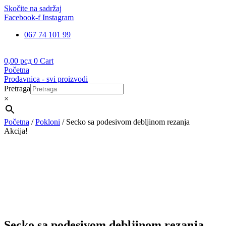
Skočite na sadržaj
Facebook-f
Instagram
067 74 101 99
0,00
рсд
0
Cart
Početna
Prodavnica - svi proizvodi
Pretraga
×
Početna
/
Pokloni
/ Secko sa podesivom debljinom rezanja
Akcija!
Secko sa podesivom debljinom rezanja