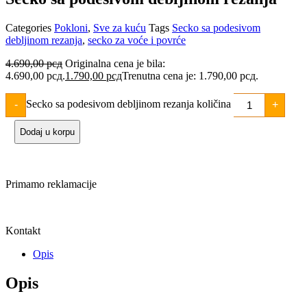
Categories
Pokloni
,
Sve za kuću
Tags
Secko sa podesivom
debljinom rezanja
,
secko za voće i povrće
4.690,00
рсд
Originalna cena je bila:
4.690,00 рсд.
1.790,00
рсд
Trenutna cena je: 1.790,00 рсд.
Secko sa podesivom debljinom rezanja količina
-
+
Dodaj u korpu
Primamo reklamacije
Kontakt
Opis
Opis