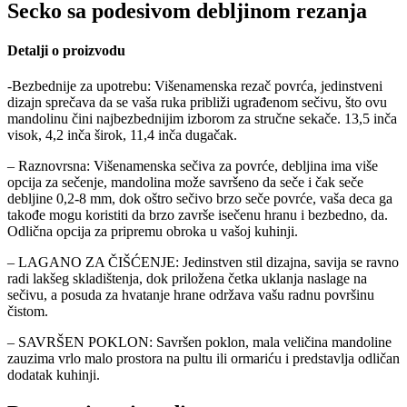
Secko sa podesivom debljinom rezanja
Detalji o proizvodu
-Bezbednije za upotrebu: Višenamenska rezač povrća, jedinstveni
dizajn sprečava da se vaša ruka približi ugrađenom sečivu, što ovu
mandolinu čini najbezbednijim izborom za stručne sekače. 13,5 inča
visok, 4,2 inča širok, 11,4 inča dugačak.
– Raznovrsna: Višenamenska sečiva za povrće, debljina ima više
opcija za sečenje, mandolina može savršeno da seče i čak seče
debljine 0,2-8 mm, dok oštro sečivo brzo seče povrće, vaša deca ga
takođe mogu koristiti da brzo završe isečenu hranu i bezbedno, da.
Odlična opcija za pripremu obroka u vašoj kuhinji.
– LAGANO ZA ČIŠĆENJE: Jedinstven stil dizajna, savija se ravno
radi lakšeg skladištenja, dok priložena četka uklanja naslage na
sečivu, a posuda za hvatanje hrane održava vašu radnu površinu
čistom.
– SAVRŠEN POKLON: Savršen poklon, mala veličina mandoline
zauzima vrlo malo prostora na pultu ili ormariću i predstavlja odličan
dodatak kuhinji.