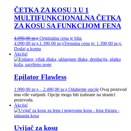
ČETKA ZA KOSU 3 U 1
MULTIFUNKCIONALNA ČETKA
ZA KOSU SA FUNKCIJOM FENA
4.090,00
рсд
Originalna cena je bila:
4.090,00 рсд.
1.390,00
рсд
Trenutna cena je: 1.390,00 рсд.
Dodaj u korpu
Akcija!
Epilator Flawless
1.990,00
рсд
–
2.490,00
рсд
Odaberite opcije
Ovaj proizvod
ima više varijanti. Opcije mogu biti izabrane na stranici
proizvoda.
Akcija!
Uvijač za kosu