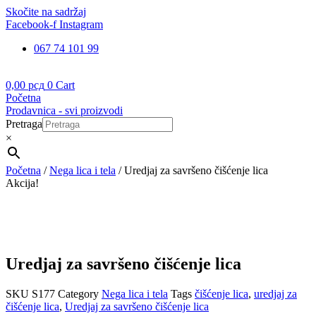
Skočite na sadržaj
Facebook-f
Instagram
067 74 101 99
0,00
рсд
0
Cart
Početna
Prodavnica - svi proizvodi
Pretraga
×
Početna
/
Nega lica i tela
/ Uredjaj za savršeno čišćenje lica
Akcija!
Uredjaj za savršeno čišćenje lica
SKU
S177
Category
Nega lica i tela
Tags
čišćenje lica
,
uredjaj za
čišćenje lica
,
Uredjaj za savršeno čišćenje lica