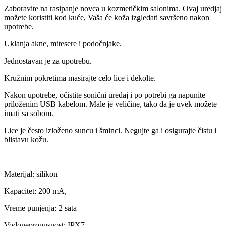
Zaboravite na rasipanje novca u kozmetičkim salonima. Ovaj uredjaj
možete koristiti kod kuće, Vaša će koža izgledati savršeno nakon
upotrebe.
Uklanja akne, mitesere i podočnjake.
Jednostavan je za upotrebu.
Kružnim pokretima masirajte celo lice i dekolte.
Nakon upotrebe, očistite sonični uređaj i po potrebi ga napunite
priloženim USB kabelom. Male je veličine, tako da je uvek možete
imati sa sobom.
Lice je često izloženo suncu i šminci. Negujte ga i osigurajte čistu i
blistavu kožu.
Materijal: silikon
Kapacitet: 200 mA,
Vreme punjenja: 2 sata
Vodonepropusnost: IPX7