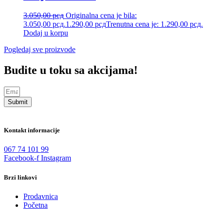
3.050,00
рсд
Originalna cena je bila:
3.050,00 рсд.
1.290,00
рсд
Trenutna cena je: 1.290,00 рсд.
Dodaj u korpu
Pogledaj sve proizvode
Budite u toku sa akcijama!
Submit
Kontakt informacije
067 74 101 99
Facebook-f
Instagram
Brzi linkovi
Prodavnica
Početna