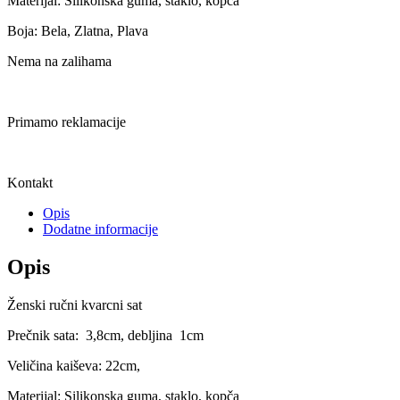
Materijal: Silikonska guma, staklo, kopča
Boja: Bela, Zlatna, Plava
Nema na zalihama
Primamo reklamacije
Kontakt
Opis
Dodatne informacije
Opis
Ženski ručni kvarcni sat
Prečnik sata: 3,8cm, debljina 1cm
Veličina kaiševa: 22cm,
Materijal: Silikonska guma, staklo, kopča