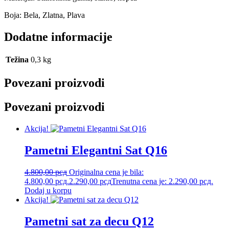
Boja: Bela, Zlatna, Plava
Dodatne informacije
Težina
0,3 kg
Povezani proizvodi
Povezani proizvodi
Akcija!
Pametni Elegantni Sat Q16
4.800,00
рсд
Originalna cena je bila:
4.800,00 рсд.
2.290,00
рсд
Trenutna cena je: 2.290,00 рсд.
Dodaj u korpu
Akcija!
Pametni sat za decu Q12