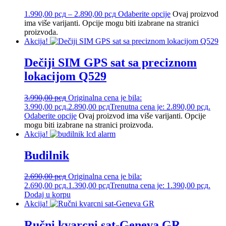
1.990,00
рсд
–
2.890,00
рсд
Odaberite opcije
Ovaj proizvod
ima više varijanti. Opcije mogu biti izabrane na stranici
proizvoda.
Akcija!
Dečiji SIM GPS sat sa preciznom
lokacijom Q529
3.990,00
рсд
Originalna cena je bila:
3.990,00 рсд.
2.890,00
рсд
Trenutna cena je: 2.890,00 рсд.
Odaberite opcije
Ovaj proizvod ima više varijanti. Opcije
mogu biti izabrane na stranici proizvoda.
Akcija!
Budilnik
2.690,00
рсд
Originalna cena je bila:
2.690,00 рсд.
1.390,00
рсд
Trenutna cena je: 1.390,00 рсд.
Dodaj u korpu
Akcija!
Ručni kvarcni sat-Geneva GR