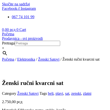
Skočite na sadržaj
Facebook-f
Instagram
067 74 101 99
0,00
рсд
0
Cart
Početna
Prodavnica - svi proizvodi
Pretraga
×
Početna
/
Elektronika
/
Ženski Satovi
/ Ženski ručni kvarcni sat
Ženski ručni kvarcni sat
Category
Ženski Satovi
Tags
beli
,
plavi
,
sat
,
zenski
,
zlatni
2.750,00
рсд