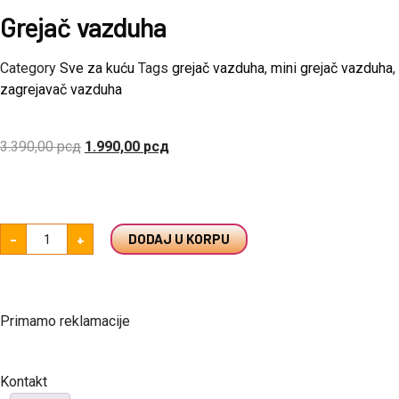
Grejač vazduha
Category
Sve za kuću
Tags
grejač vazduha
,
mini grejač vazduha
,
zagrejavač vazduha
3.390,00
рсд
1.990,00
рсд
-
+
DODAJ U KORPU
Primamo reklamacije
Kontakt