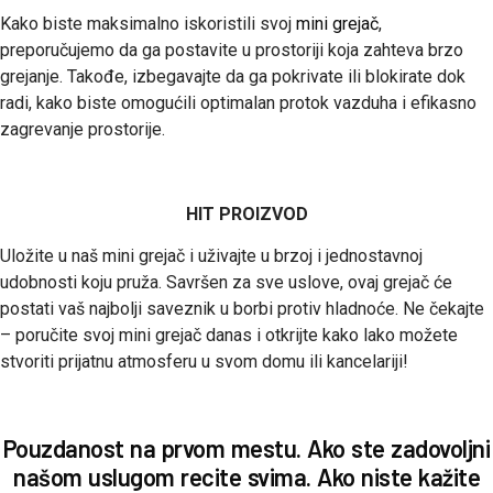
Kako biste maksimalno iskoristili svoj
mini grejač
,
preporučujemo da ga postavite u prostoriji koja zahteva brzo
grejanje. Takođe, izbegavajte da ga pokrivate ili blokirate dok
radi, kako biste omogućili optimalan protok vazduha i efikasno
zagrevanje prostorije.
HIT PROIZVOD
Uložite u naš mini grejač i uživajte u brzoj i jednostavnoj
udobnosti koju pruža. Savršen za sve uslove, ovaj grejač će
postati vaš najbolji saveznik u borbi protiv hladnoće. Ne čekajte
– poručite svoj mini grejač danas i otkrijte kako lako možete
stvoriti prijatnu atmosferu u svom domu ili kancelariji!
Pouzdanost na prvom mestu. Ako ste zadovoljni
našom uslugom recite svima. Ako niste kažite