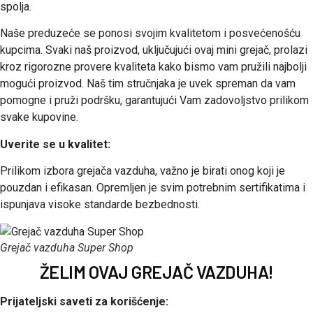
spolja.
Naše preduzeće se ponosi svojim kvalitetom i posvećenošću
kupcima. Svaki naš proizvod, uključujući ovaj mini grejač, prolazi
kroz rigorozne provere kvaliteta kako bismo vam pružili najbolji
mogući proizvod. Naš tim stručnjaka je uvek spreman da vam
pomogne i pruži podršku, garantujući Vam zadovoljstvo prilikom
svake kupovine.
Uverite se u kvalitet:
Prilikom izbora grejača vazduha, važno je birati onog koji je
pouzdan i efikasan. Opremljen je svim potrebnim sertifikatima i
ispunjava visoke standarde bezbednosti.
Grejač vazduha Super Shop
ŽELIM OVAJ GREJAČ VAZDUHA!
Prijateljski saveti za korišćenje: