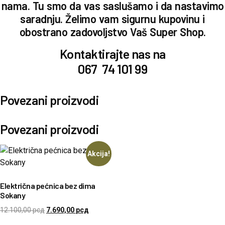
nama. Tu smo da vas saslušamo i da nastavimo
saradnju. Želimo vam sigurnu kupovinu i
obostrano zadovoljstvo Vaš
Super Shop.
Kontaktirajte nas na
067 74 101 99
Povezani proizvodi
Povezani proizvodi
Akcija!
Električna pećnica bez dima
Sokany
12.100,00
рсд
7.690,00
рсд