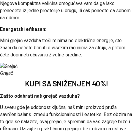
Njegova kompaktna veličina omogućava vam da ga lako
prenesete iz jedne prostorije u drugu, ili čak poneste sa sobom
na odmor.
Energetski efikasan:
Mini grejač vazduha troši minimalno električne energije, što
znači da nećete brinuti o visokim računima za struju, a pritom
ćete doprineti očuvanju životne sredine.
Grejač
KUPI SA SNIŽENJEM 40%!
Zašto odabrati naš grejač vazduha?
U svetu gde je udobnost ključna, naš mini proizvod pruža
savršen balans između funkcionalnosti i estetike. Bez obzira na
to gde se nalazite, ovaj grejač je spreman da vas zagreje brzo i
efikasno. Uživajte u praktičnom grejanju, bez obzira na uslove