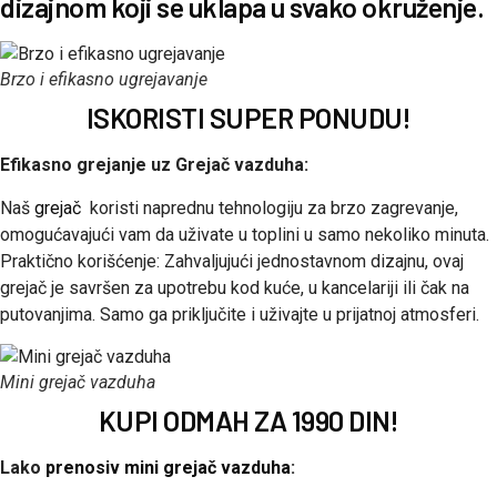
dizajnom koji se uklapa u svako okruženje.
Brzo i efikasno ugrejavanje
ISKORISTI SUPER PONUDU!
Efikasno grejanje uz Grejač vazduha:
Naš
grejač
koristi naprednu tehnologiju za brzo zagrevanje,
omogućavajući vam da uživate u toplini u samo nekoliko minuta.
Praktično korišćenje: Zahvaljujući jednostavnom dizajnu, ovaj
grejač je savršen za upotrebu kod kuće, u kancelariji ili čak na
putovanjima. Samo ga priključite i uživajte u prijatnoj atmosferi.
Mini grejač vazduha
KUPI ODMAH ZA 1990 DIN!
Lako
prenosiv mini grejač vazduha
: