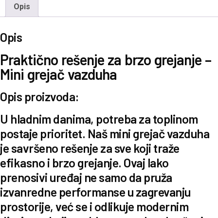
Opis
Opis
Praktično rešenje za brzo grejanje –
Mini grejač vazduha
Opis proizvoda:
U hladnim danima, potreba za toplinom
postaje prioritet. Naš
mini grejač
vazduha
je savršeno rešenje za sve koji traže
efikasno i brzo grejanje. Ovaj lako
prenosivi uređaj ne samo da pruža
izvanredne performanse u zagrevanju
prostorije, već se i odlikuje modernim